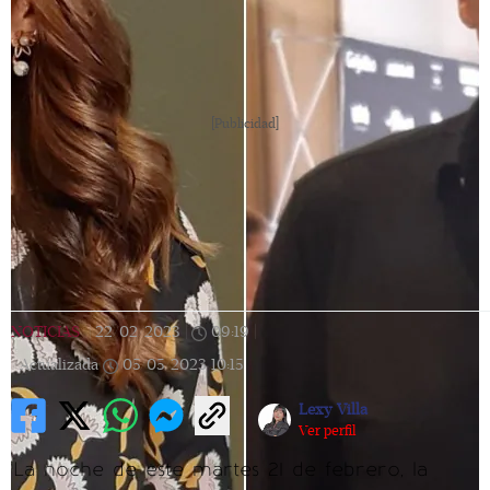
[Publicidad]
NOTICIAS
|
22/02/2023
|
09:19
|
Actualizada
05/05/2023
10:15
Lexy Villa
Ver perfil
La noche de este martes 21 de febrero, la