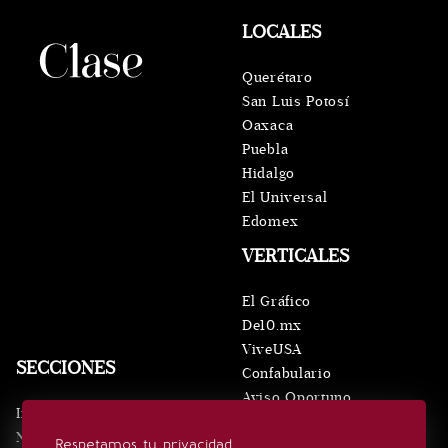
LOCALES
Querétaro
San Luis Potosí
Oaxaca
Puebla
Hidalgo
El Universal
Edomex
VERTICALES
El Gráfico
De10.mx
ViveUSA
SECCIONES
Confabulario
Aviso Oportuno
Inicio
Obituarios
Noticias
Respetamos tu privacidad
Consultas