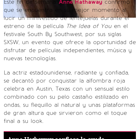
Este fin de semana,
Anne Hathaway
confirmó
que se encuentra en su mejor momento al
lucir un minivestido de lentejuelas durante el
estreno de la película
The Idea of You
en el
festivale South By Southwest, por sus siglas
SXSW, un evento que ofrece la oportunidad de
disfrutar de películas independientes, música y
nuevas tecnologías.
La actriz estadounidense, radiante y confiada,
se decantó por conquistar la alfombra roja
celebra en Austin, Texas con un sensual estilo
combinado con su pelo castaño estilizado en
ondas, su flequillo al natural y unas plataformas
de gran altura que sirvieron como el toque
final a su look.