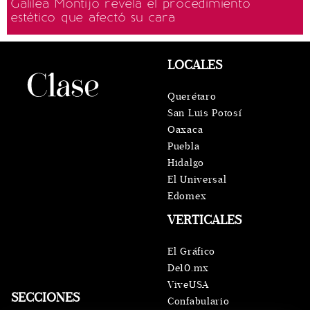
Galilea Montijo revela el procedimiento
estético que afectó su cara
LOCALES
Querétaro
San Luis Potosí
Oaxaca
Puebla
Hidalgo
El Universal
Edomex
VERTICALES
El Gráfico
De10.mx
ViveUSA
SECCIONES
Confabulario