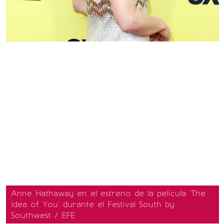
Anne Hathaway en el estreno de la película 'The
Idea of ​​You' durante el Festival South by
Southwest / EFE