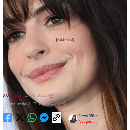
[Publicidad]
NOTICIAS
|
17/03/2024
|
09:06
|
Actualizada
17/03/2024
09:29
Lexy Villa
Ver perfil