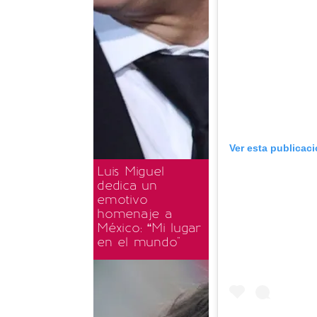
Ver esta publicac
Luis Miguel
dedica un
emotivo
homenaje a
México: “Mi lugar
en el mundo"