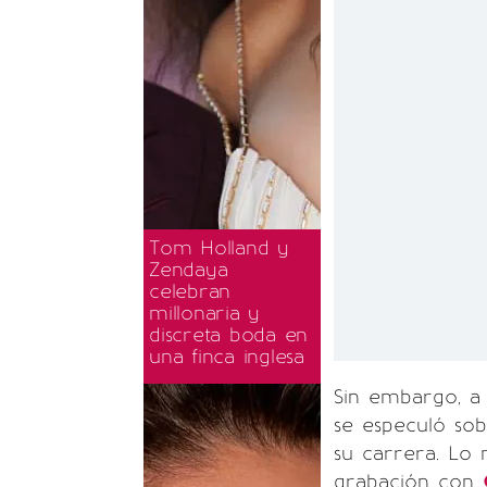
Tom Holland y
Zendaya
celebran
millonaria y
discreta boda en
una finca inglesa
Sin embargo, a 
se especuló sob
su carrera. Lo 
grabación con