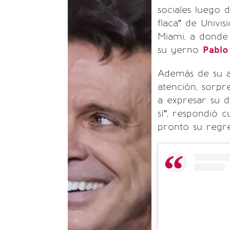
sociales luego 
flaca” de Univi
Miami, a donde
su yerno
Pablo
Además de su ap
atención, sorpr
a expresar su d
sí”, respondió 
pronto su regre