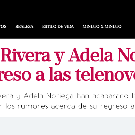
TOS
REALEZA
ESTILO DE VIDA
MINUTO X MINUTO
Rivera y Adela N
reso a las telenov
ivera y Adela Noriega han acaparado la
 los rumores acerca de su regreso a l