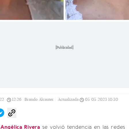
[Publicidad]
22
|
12:26
|
Brando Alcauter |
Actualizada
05/05/2023
10:30
s
Angélica Rivera
se volvió tendencia en las redes