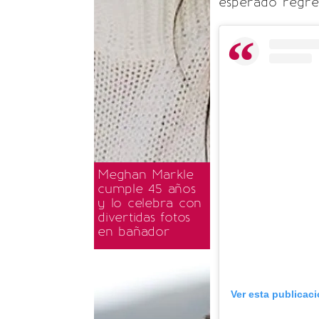
esperado regres
Meghan Markle
cumple 45 años
y lo celebra con
divertidas fotos
en bañador
Ver esta publicac