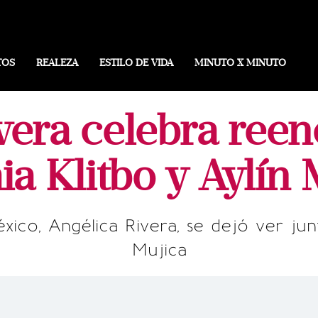
TOS
REALEZA
ESTILO DE VIDA
MINUTO X MINUTO
vera celebra ree
ia Klitbo y Aylín 
co, Angélica Rivera, se dejó ver junt
Mujica