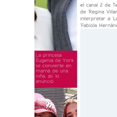
el canal 2 de T
de 'Regina Villa
interpretar a 'L
'Fabiola Hernánd
La princesa
Eugenia de York
se convierte en
mamá de una
niña, así lo
anunció