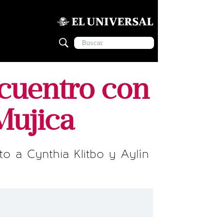
ncuentro con
Mujica
o a Cynthia Klitbo y Aylín