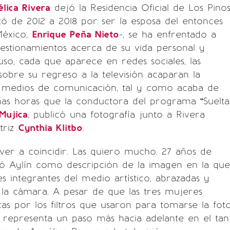
lica Rivera
dejó la Residencia Oficial de Los Pino
tó de 2012 a 2018 por ser la esposa del entonces
México,
Enrique Peña Nieto
-, se ha enfrentado a
estionamientos acerca de su vida personal y
luso, cada que aparece en redes sociales, las
sobre su regreso a la televisión acaparan la
s medios de comunicación, tal y como acaba de
nas horas que la conductora del programa “Suelta
Mujica
, publicó una fotografía junto a Rivera
triz
Cynthia Klitbo
.
lver a coincidir. Las quiero mucho. 27 años de
bió Aylín como descripción de la imagen en la que
es integrantes del medio artístico, abrazadas y
la cámara. A pesar de que las tres mujeres
cas por los filtros que usaron para tomarse la foto
a representa un paso más hacia adelante en el tan