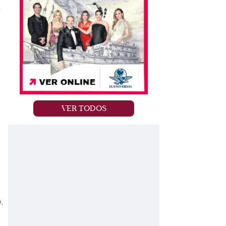
s
VER TODOS
,