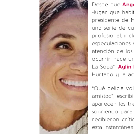
Desde que
Angé
-lugar que habi
presidente de 
una serie de cu
profesional, inc
especulaciones 
atención de lo
ocurrir hace u
La Sopa”,
Aylín 
Hurtado y la ac
“Qué delicia vo
amistad”, escri
aparecen las tr
sonriendo para 
recibieron críti
esta instantáne