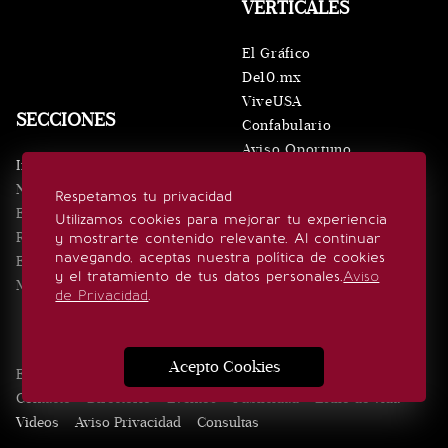
VERTICALES
El Gráfico
De10.mx
ViveUSA
SECCIONES
Confabulario
Aviso Oportuno
Inicio
Obituarios
Noticias
Respetamos tu privacidad
Consultas
Eventos
Utilizamos cookies para mejorar tu experiencia
Realeza
y mostrarte contenido relevante. Al continuar
SÍGUENOS
navegando, aceptas nuestra política de cookies
Estilo de vida
y el tratamiento de tus datos personales.
Aviso
Minuto x Minuto
de Privacidad
.
Acepto Cookies
Edición Impresa
Noticias
Quiénes somos
Realeza
Contacto
Directorio
Eventos
Publicidad
Estilo de vida
Videos
Aviso Privacidad
Consultas