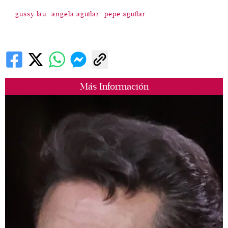
gussy lau
angela aguilar
pepe aguilar
Más Información