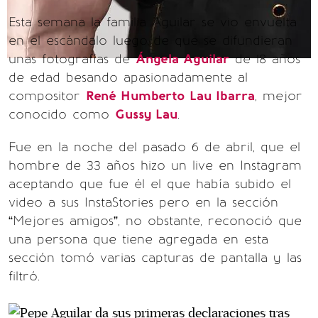
Esta semana la familia Aguilar se vio envuelta
en el escándalo luego de que se difundieran
unas fotografías de
Ángela Aguilar
de 18 años
de edad besando apasionadamente al
compositor
René Humberto Lau Ibarra
, mejor
conocido como
Gussy Lau
.
Fue en la noche del pasado 6 de abril, que el
hombre de 33 años hizo un live en Instagram
aceptando que fue él el que había subido el
video a sus InstaStories pero en la sección
“Mejores amigos”, no obstante, reconoció que
una persona que tiene agregada en esta
sección tomó varias capturas de pantalla y las
filtró.