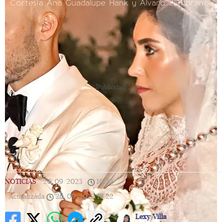
Cortesía Ana Guadalupe Hank y Álvaro Zambrano
[Publicidad]
NOTICIAS
|
26/09/2023
|
16:22
|
Actualizada
26/09/2023
16:22
Lexy Villa