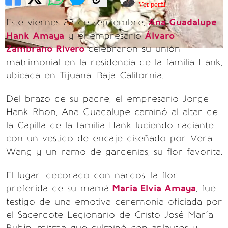
Ver perfil
Este viernes 22 de septiembre,
Ana Guadalupe
Hank Amaya
y el empresario
Álvaro
Zambrano Rivero
celebraron su unión
matrimonial en la residencia de la familia Hank,
ubicada en Tijuana, Baja California.
Del brazo de su padre, el empresario Jorge
Hank Rhon, Ana Guadalupe caminó al altar de
la Capilla de la familia Hank luciendo radiante
con un vestido de encaje diseñado por Vera
Wang y un ramo de gardenias, su flor favorita.
El lugar, decorado con nardos, la flor
preferida de su mamá
María Elvia Amaya
, fue
testigo de una emotiva ceremonia oficiada por
el Sacerdote Legionario de Cristo José María