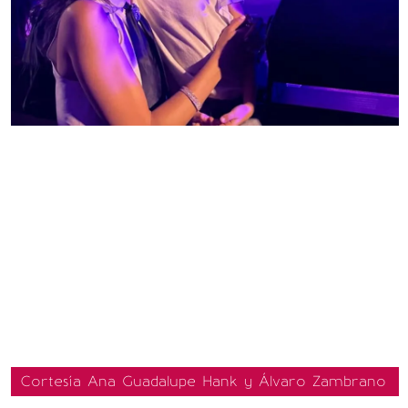
Cortesía Ana Guadalupe Hank y Álvaro Zambrano