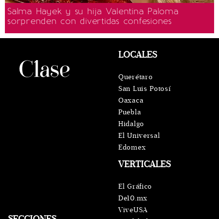
Salma Hayek y su hija Valentina Paloma
sorprenden con divertidas confesiones
LOCALES
Querétaro
San Luis Potosí
Oaxaca
Puebla
Hidalgo
El Universal
Edomex
VERTICALES
El Gráfico
De10.mx
ViveUSA