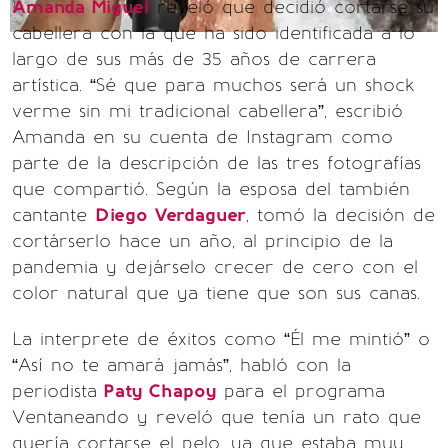
Amanda Miguel
reveló que decidió cortarse su
cabellera con la que ha sido identificada a lo
largo de sus más de 35 años de carrera
artística. “Sé que para muchos será un shock
verme sin mi tradicional cabellera”, escribió
Amanda en su cuenta de Instagram como
parte de la descripción de las tres fotografías
que compartió. Según la esposa del también
cantante
Diego Verdaguer
, tomó la decisión de
cortárserlo hace un año, al principio de la
pandemia y dejárselo crecer de cero con el
color natural que ya tiene que son sus canas.
La interprete de éxitos como “Él me mintió” o
“Así no te amará jamás”, habló con la
periodista
Paty Chapoy
para el programa
Ventaneando y reveló que tenía un rato que
quería cortarse el pelo, ya que estaba muy