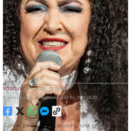
[Publicidad]
NOTICIAS
|
13/04/2021
|
10:06
|
Brando Alcauter |
Actualizada
14/05/2023
01:29
Con el pelo corto, canoso y una gran sonrisa,