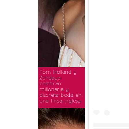
Tom Holland y
Zendaya
celebran
millonaria y
discreta boda en
una finca inglesa