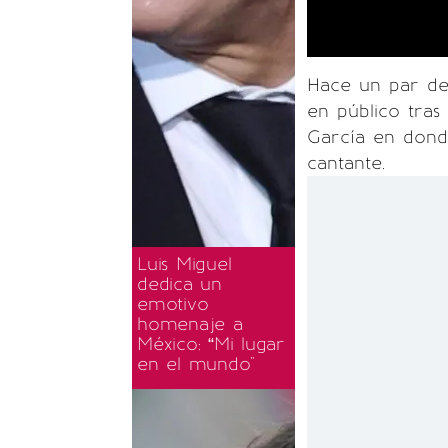
Hace un par d
en público tras
García en donde
cantante.
Luis Miguel
dedica un
emotivo
homenaje a
México: “Mi lugar
en el mundo"