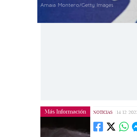
Amaia Montero/Getty Images
Más Información
NOTICIAS
|
14/12/202