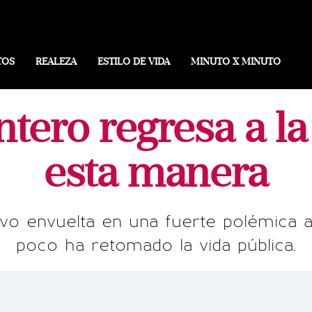
TOS
REALEZA
ESTILO DE VIDA
MINUTO X MINUTO
tero regresa a la
esta manera
uvo envuelta en una fuerte polémica a
poco ha retomado la vida pública.