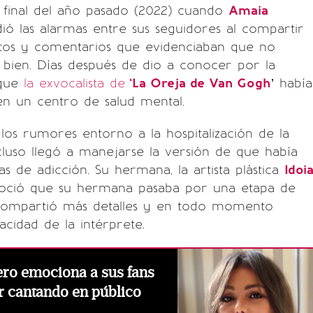
 final del año pasado (2022) cuando
Amaia
ió las alarmas entre sus seguidores al compartir
otos y comentarios que evidenciaban que no
 bien. Días después de dio a conocer por la
 que
la exvocalista de
‘La Oreja de Van Gogh
’ había
en un centro de salud mental.
os rumores entorno a la hospitalización de la
ncluso llegó a manejarse la versión de que había
s de adicción. Su hermana, la artista plástica
Idoi
noció que su hermana pasaba por una etapa de
 compartió más detalles y en todo momento
acidad de la intérprete.
ro emociona a sus fans
r cantando en público