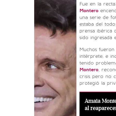
Fue en la recta
Montero
encend
una serie de f
estaba del todo
prensa ibérica
sido ingresada 
Muchos fueron l
intérprete, e i
tenido problema
Montero
, reco
crisis pero no
protegió la priv
Amaia Monte
al reaparece