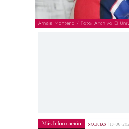
Amaia Montero / Foto: Archivo El Univ
Más Información
NOTICIAS
|
13/08/20