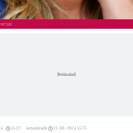
ersal
[Publicidad]
24
|
15:22
|
Actualizada
13/08/2024
15:25