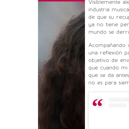
Visiblemente al
industria musical
de que su recu
ya no tiene pe
mundo se derr
Acompañando una
una reflexión p
objetivo de en
que cuando mi
que se da antes
no es para siem