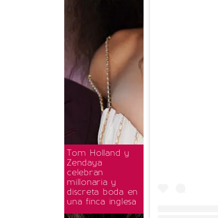
Tom Holland y
Zendaya
celebran
millonaria y
discreta boda en
una finca inglesa