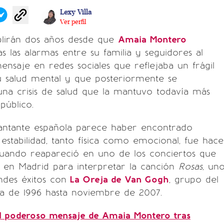
Lexy Villa
Ver perfil
lirán dos años desde que
Amaia Montero
s las alarmas entre su familia y seguidores al
nsaje en redes sociales que reflejaba un frágil
salud mental y que posteriormente se
una crisis de salud que la mantuvo todavía más
público.
antante española parece haber encontrado
stabilidad, tanto física como emocional, fue hace
uando reapareció en uno de los conciertos que
 en Madrid para interpretar la canción
Rosas
, un
ndes éxitos con
La Oreja de Van Gogh
, grupo del
ta de 1996 hasta noviembre de 2007.
l poderoso mensaje de Amaia Montero tras