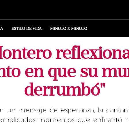
ZA
ESTILO DE VIDA
MINUTO X MINUTO
ntero reflexiona
o en que su mu
derrumbó"
r un mensaje de esperanza, la canta
complicados momentos que enfrentó re