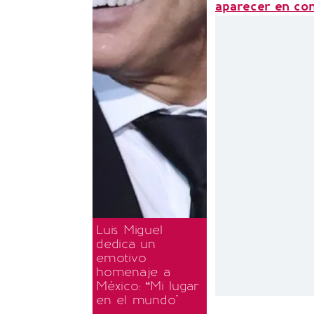
aparecer en con
Luis Miguel
dedica un
emotivo
homenaje a
México: “Mi lugar
en el mundo"