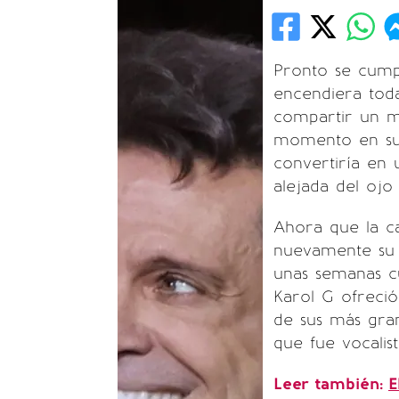
Pronto se cump
encendiera toda
compartir un me
momento en su 
convertiría en 
alejada del ojo 
Ahora que la c
nuevamente su e
unas semanas c
Karol G ofreció
de sus más gra
que fue vocalis
Leer también:
E