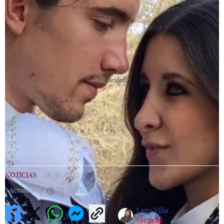
[Publicidad]
NOTICIAS
|
26/11/2023
|
14:12
|
Actualizada
26/11/2023
14:12
Lexy Villa
Ver perfil