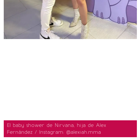
El baby shower de Nirvana, hija de Alex
Fernández / Instagram: @alexiah.mma