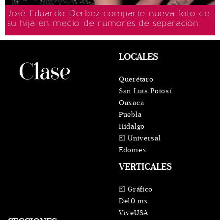
José Eduardo Derbez comparte nueva foto de
su hija en medio de rumores de separación
LOCALES
Querétaro
San Luis Potosí
Oaxaca
Puebla
Hidalgo
El Universal
Edomex
VERTICALES
El Gráfico
De10.mx
ViveUSA