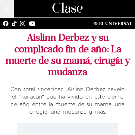
Aislinn Derbez y su
complicado fin de año: La
muerte de su mamá, cirugía y
mudanza
Con total sinceridad, Aislinn Derbez reveló
el “huracán” que ha vivido en este cierre
de año entre la muerte de su mamá, una
cirugía, una mudanza y más.