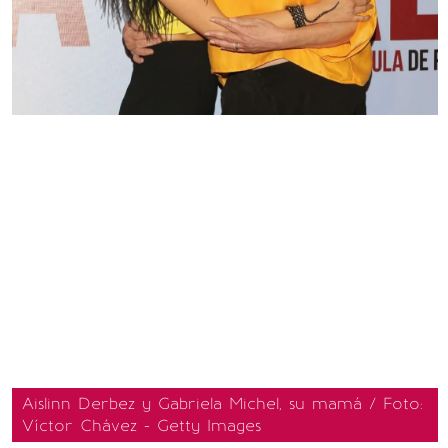
Aislinn Derbez y Gabriela Michel, su mamá / Foto:
Víctor Chávez - Getty Images