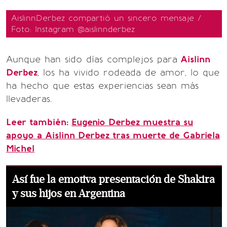
AislinnDerbez compartió un sincero mensaje /
Foto: Instagram @aislinnderbez
Aunque han sido días complejos para
Aislinn
Derbez
, los ha vivido rodeada de amor, lo que
ha hecho que estas experiencias sean más
llevaderas.
Leer también:
Eugenio Derbez muestra su
apoyo a Aislinn Derbez tras muerte de Gabriela
Michel
Así fue la emotiva presentación de Shakira
y sus hijos en Argentina