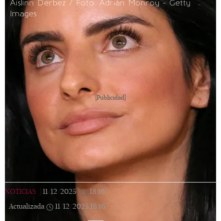
Aislinn Derbez / Foto: Adrián Monroy - Getty
Images
[Publicidad]
NOTICIAS
|
11/12/2025
|
18:16
|
Actualizada
11/12/2025
18:16