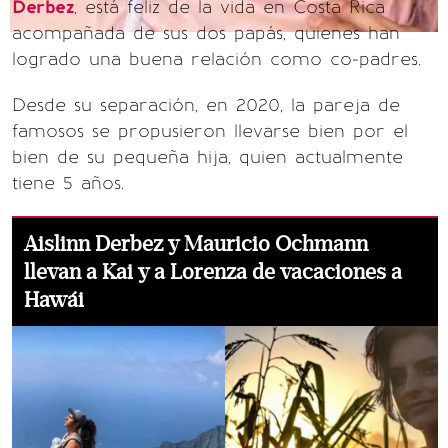
Derbez
, está feliz de la vida en Costa Rica
acompañada de sus dos papás, quienes han
logrado una buena relación como co-padres.
Desde su separación, en 2020, la pareja de
famosos se propusieron llevarse bien por el
bien de su pequeña hija, quien actualmente
tiene 5 años.
Aislinn Derbez y Mauricio Ochmann
llevan a Kai y a Lorenza de vacaciones a
Hawái