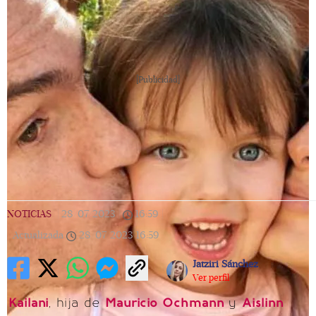
[Publicidad]
NOTICIAS
|
28/07/2023
|
16:59
|
Actualizada
28/07/2023
16:59
Jatziri Sánchez
Ver perfil
Kailani
, hija de
Mauricio Ochmann
y
Aislinn