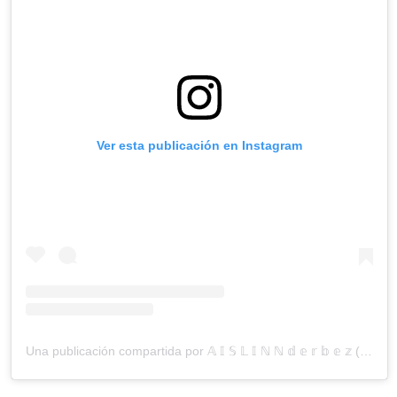
Ver esta publicación en Instagram
Una publicación compartida por 𝔸 𝕀 𝕊 𝕃 𝕀 ℕ ℕ 𝕕 𝕖 𝕣 𝕓 𝕖 𝕫 (@aislinnderbez)