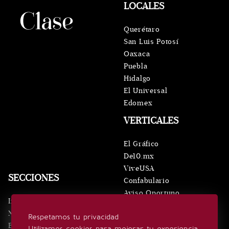
LOCALES
Querétaro
San Luis Potosí
Oaxaca
Puebla
Hidalgo
El Universal
Edomex
VERTICALES
El Gráfico
De10.mx
ViveUSA
SECCIONES
Confabulario
Aviso Oportuno
Inicio
Obituarios
Noticias
Respetamos tu privacidad
Consultas
Eventos
Utilizamos cookies para mejorar tu experiencia