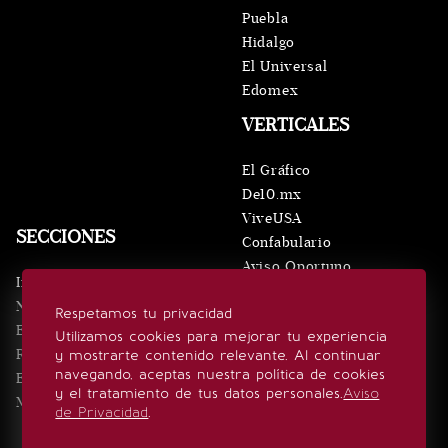
Puebla
Hidalgo
El Universal
Edomex
VERTICALES
El Gráfico
De10.mx
ViveUSA
SECCIONES
Confabulario
Aviso Oportuno
Inicio
Obituarios
Noticias
Respetamos tu privacidad
Consultas
Eventos
Utilizamos cookies para mejorar tu experiencia
Realeza
y mostrarte contenido relevante. Al continuar
SÍGUENOS
navegando, aceptas nuestra política de cookies
Estilo de vida
y el tratamiento de tus datos personales.
Aviso
Minuto x Minuto
de Privacidad
.