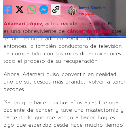
Jatziri Sánchez
Ver perfil
Adamari López
, actriz nacida en Puerto Rico,
es una sobreviviente de
cáncer de mama
que
le fue diagnosticado en 2004 y, desde
entonces, la también conductora de televisión
ha compartido con sus miles de admiradores
todo el proceso de su recuperación.
Ahora, Adamari quiso convertir en realidad
uno de sus deseos más grandes: volver a tener
pezones.
"Saben que hace muchos años atrás fue una
paciente de cáncer y tuve una mastectomía y
parte de lo que me vengo a hacer hoy es
algo que esperaba desde hace mucho tiempo",