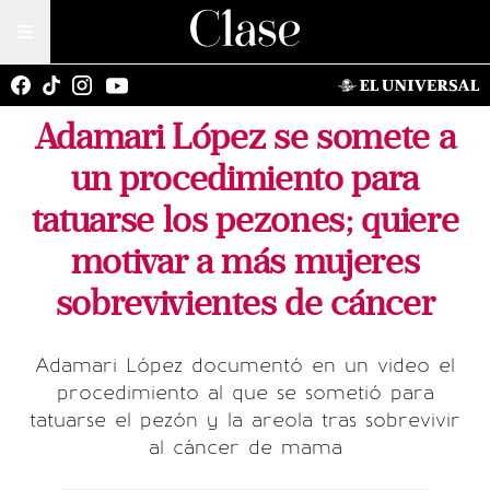
Adamari López se somete a
un procedimiento para
tatuarse los pezones; quiere
motivar a más mujeres
sobrevivientes de cáncer
Adamari López documentó en un video el
procedimiento al que se sometió para
tatuarse el pezón y la areola tras sobrevivir
al cáncer de mama