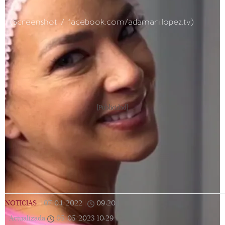
(Screenshot / facebook.com/adamari.lopez.tv)
[Publicidad]
NOTICIAS
|
07/04/2022
|
09:20
|
Actualizada
05/05/2023
10:29