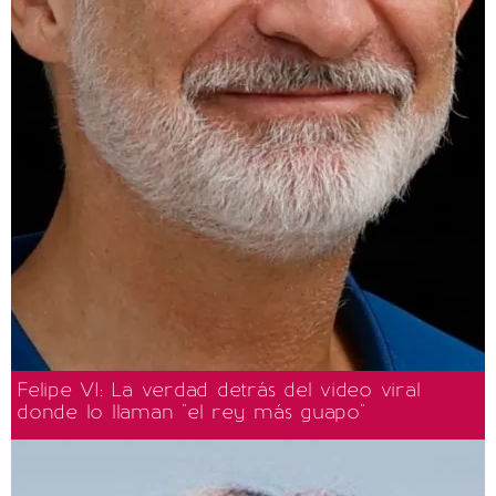
Felipe VI: La verdad detrás del video viral
donde lo llaman "el rey más guapo"