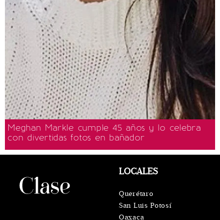
Meghan Markle cumple 45 años y lo celebra
con divertidas fotos en bañador
LOCALES
Querétaro
San Luis Potosí
Oaxaca