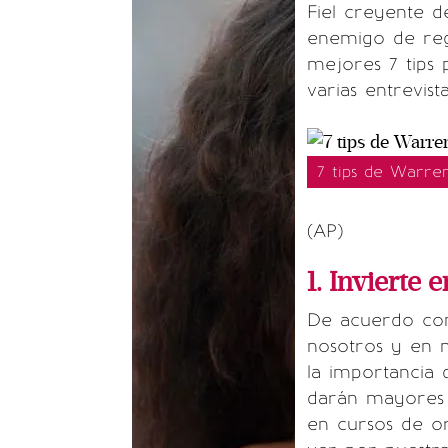
Fiel creyente d
enemigo de rega
mejores 7 tips
varias entrevist
7 tips de Warren
(AP)
1. Invierte 
De acuerdo con 
nosotros y en 
la importancia
darán mayores 
en cursos de or