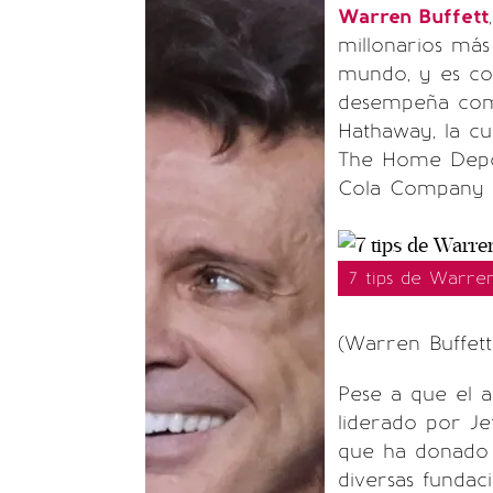
Warren Buffett
millonarios más
mundo, y es co
desempeña como
Hathaway, la cu
The Home Depot
Cola Company y
7 tips de Warren
(Warren Buffett
Pese a que el a
liderado por Je
que ha donado 
diversas fundac