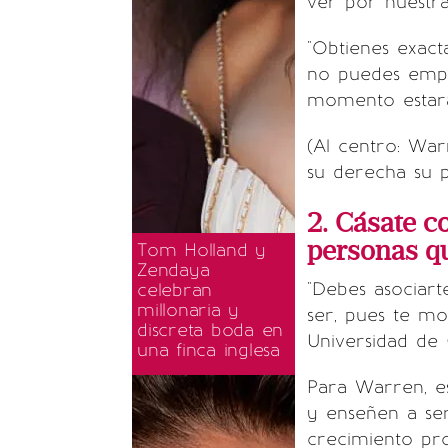
ver por nuestra 
"Obtienes exac
no puedes empe
momento estará
(Al centro: Warr
su derecha su p
2. Cásate c
personas q
Tom Holland y
Zendaya
"Debes asociart
celebran
millonaria y
ser, pues te mo
discreta boda en
Universidad de 
una finca inglesa
Para Warren, e
y enseñen a ser
crecimiento pro