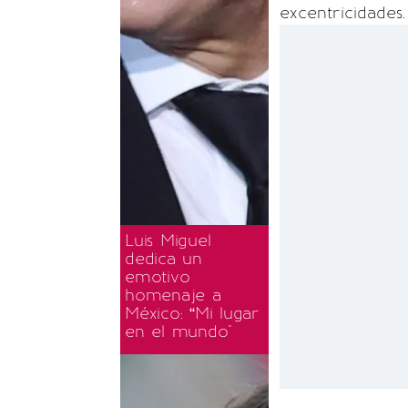
excentricidades.
Luis Miguel
dedica un
emotivo
homenaje a
México: “Mi lugar
en el mundo"