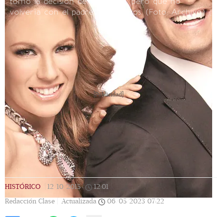
tomó la decisión de separarse, pero que no
volvería con el padre de sus hijos.
(Foto: Archivo)
[Publicidad]
HISTÓRICO
|
12/10/2015
|
12:01
|
Redacción Clase |
Actualizada
06/05/2023
07:22