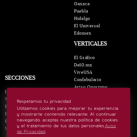
Oaxaca
Puebla
Hidalgo
El Universal
Edomex
VERTICALES
El Gráfico
De10.mx
ViveUSA
SECCIONES
Confabulario
Aviso Oportuno
Inicio
Obituarios
Noticias
Respetamos tu privacidad
Consultas
Eventos
Utilizamos cookies para mejorar tu experiencia
Realeza
y mostrarte contenido relevante. Al continuar
SÍGUENOS
navegando, aceptas nuestra política de cookies
Estilo de vida
y el tratamiento de tus datos personales.
Aviso
Minuto x Minuto
de Privacidad
.