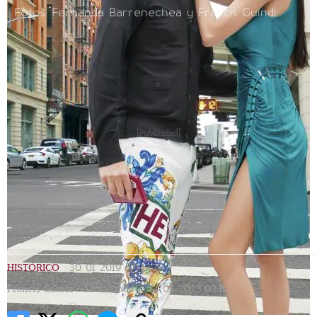
Fotos: Fernanda Barrenechea y Francis Guindi
[Publicidad]
HISTÓRICO
|
30/01/2019
|
15:29
|
Francis Guindi |
Actualizada
14/05/2023
02:11