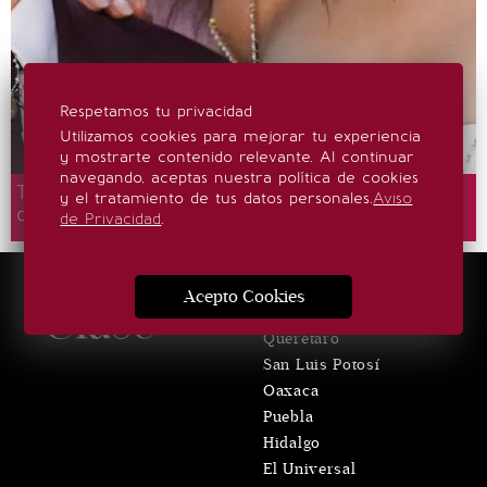
Respetamos tu privacidad
Utilizamos cookies para mejorar tu experiencia
y mostrarte contenido relevante. Al continuar
navegando, aceptas nuestra política de cookies
Tom Holland y Zendaya celebran millonaria y
y el tratamiento de tus datos personales.
Aviso
discreta boda en una finca inglesa
de Privacidad
.
LOCALES
Acepto Cookies
Querétaro
San Luis Potosí
Oaxaca
Puebla
Hidalgo
El Universal