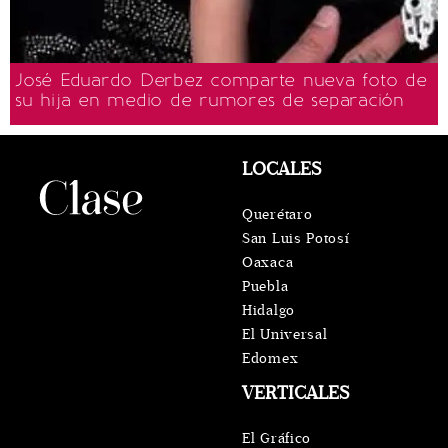
José Eduardo Derbez comparte nueva foto de
su hija en medio de rumores de separación
LOCALES
Querétaro
San Luis Potosí
Oaxaca
Puebla
Hidalgo
El Universal
Edomex
VERTICALES
El Gráfico