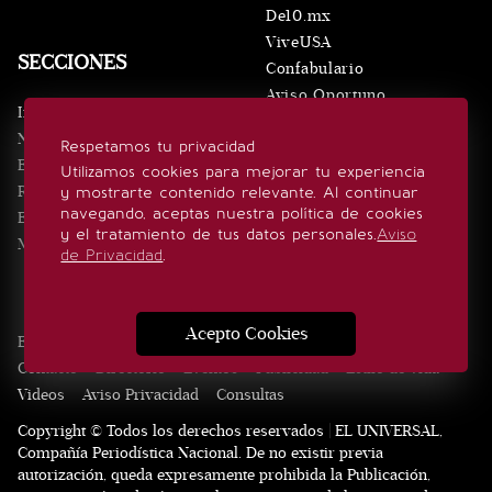
De10.mx
ViveUSA
SECCIONES
Confabulario
Aviso Oportuno
Inicio
Obituarios
Noticias
Respetamos tu privacidad
Consultas
Eventos
Utilizamos cookies para mejorar tu experiencia
Realeza
y mostrarte contenido relevante. Al continuar
SÍGUENOS
navegando, aceptas nuestra política de cookies
Estilo de vida
y el tratamiento de tus datos personales.
Aviso
Minuto x Minuto
de Privacidad
.
Acepto Cookies
Edición Impresa
Noticias
Quiénes somos
Realeza
Contacto
Directorio
Eventos
Publicidad
Estilo de vida
Videos
Aviso Privacidad
Consultas
Copyright © Todos los derechos reservados | EL UNIVERSAL,
Compañía Periodística Nacional. De no existir previa
autorización, queda expresamente prohibida la Publicación,