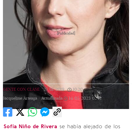
[Publicidad]
GENTE CON CLASE
|
27/01/2019
|
10:20
|
Jacqueline Arteaga |
Actualizada
14/05/2023
02:12
Sofía Niño de Rivera
se había alejado de los