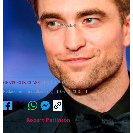
[Publicidad]
GENTE CON CLASE
|
03/09/2020
|
13:31
|
Redacción |
Actualizada
14/05/2023
01:44
El actor
Robert Pattinson
, quien protagonizará
el nuevo filme de "The Batman", dio positivo a