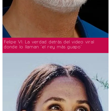
Felipe VI: La verdad detrás del video viral
donde lo llaman "el rey más guapo"