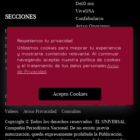
De10.mx
ViveUSA
SECCIONES
Confabulario
Aviso Oportuno
Inicio
Obituarios
Noticias
Respetamos tu privacidad
Consultas
Eventos
Utilizamos cookies para mejorar tu experiencia
Realeza
y mostrarte contenido relevante. Al continuar
SÍGUENOS
navegando, aceptas nuestra política de cookies
Estilo de vida
y el tratamiento de tus datos personales.
Aviso
Minuto x Minuto
de Privacidad
.
Acepto Cookies
Edición Impresa
Noticias
Quiénes somos
Realeza
Contacto
Directorio
Eventos
Publicidad
Estilo de vida
Videos
Aviso Privacidad
Consultas
Copyright © Todos los derechos reservados | EL UNIVERSAL,
Compañía Periodística Nacional. De no existir previa
autorización, queda expresamente prohibida la Publicación,