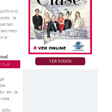
onfirmó,
undo, la
parten
 secreto
hora
VER TODOS
itual
ga
del
do en la
vida.
 sido