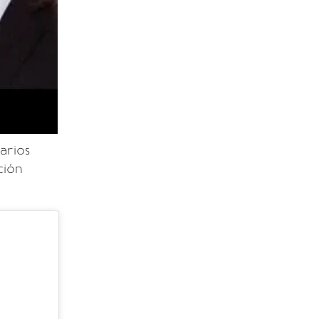
arios
ción