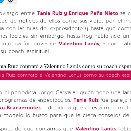
oviazgo entre
Tania Ruiz y Enrique Peña Nieto
se c
nidad de noticias de ellos como sus viajes por el m
ia con las hijas del expresidente y hasta que com
as faciales; sin embargo, hasta hoy había sido un
potosina fue novia de
Valentino Lanús
, a quien a
u coach espiritual.
ia Ruiz contrató a Valentino Lanús como su coach espir
el periodista Jorge Carvajal, quien tiene una lar
 programas de espectáculos,
Tania Ruiz
fue pareja 
ky Bracamontes
y debido a que él está muy meti
, la modelo lo buscó para que le diera consejos de 
espués de que contamos que
Valentino Lanús
había