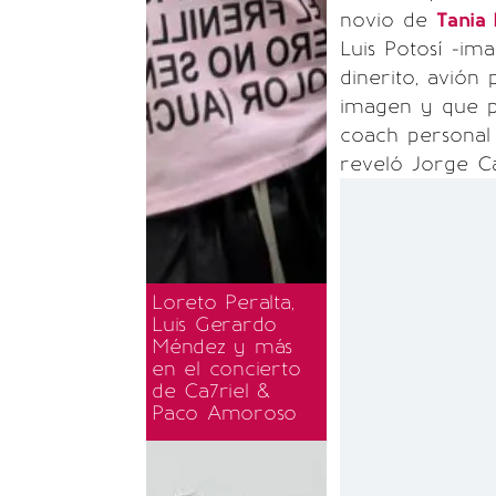
novio de
Tania 
Luis Potosí -im
dinerito, avión
imagen y que p
coach personal 
reveló Jorge Ca
Loreto Peralta,
Luis Gerardo
Méndez y más
en el concierto
de Ca7riel &
Paco Amoroso