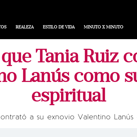
TOS
REALEZA
ESTILO DE VIDA
MINUTO X MINUTO
que Tania Ruiz c
ino Lanús como s
espiritual
ontrató a su exnovio Valentino Lanús