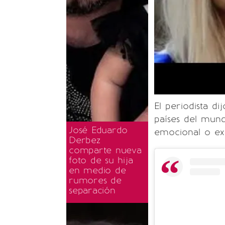
El periodista d
países del mu
José Eduardo
emocional o exi
Derbez
comparte nueva
foto de su hija
en medio de
rumores de
separación