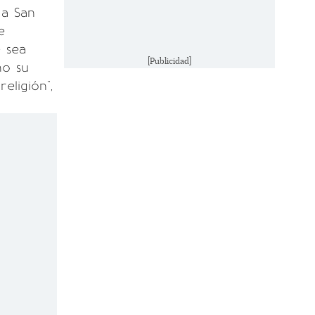
 a San
e
 sea
[Publicidad]
mo su
eligión",