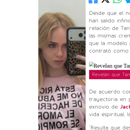
Desde que el n
han salido infi
relación de Tan
las mismas crem
que la modelo 
contrató como s
Revelan que Tan
De acuerdo con 
trayectoria en
exnovio de
Jac
vida espiritual
"Resulta que d