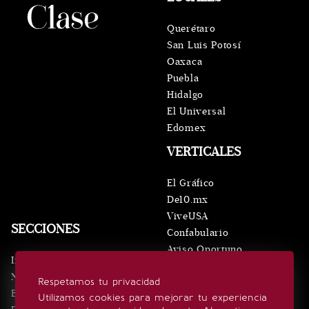
Querétaro
San Luis Potosí
Oaxaca
Puebla
Hidalgo
El Universal
Edomex
VERTICALES
El Gráfico
De10.mx
ViveUSA
SECCIONES
Confabulario
Aviso Oportuno
Inicio
Obituarios
Noticias
Respetamos tu privacidad
Consultas
Eventos
Utilizamos cookies para mejorar tu experiencia