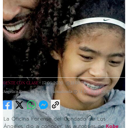
[Publicidad]
GENTE CON CLASE
|
17/05/2020
|
11:00
|
Angélica Ramírez Peralta |
Actualizada
14/05/2023
01:49
La Oficina Forense del Condado de Los
Ángeles, dio a conocer las autopsias de
Kobe