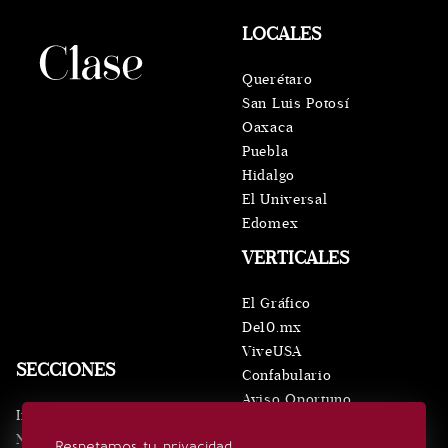
LOCALES
Querétaro
San Luis Potosí
Oaxaca
Puebla
Hidalgo
El Universal
Edomex
VERTICALES
El Gráfico
De10.mx
ViveUSA
SECCIONES
Confabulario
Aviso Oportuno
Inicio
Obituarios
Noticias
Respetamos tu privacidad
Consultas