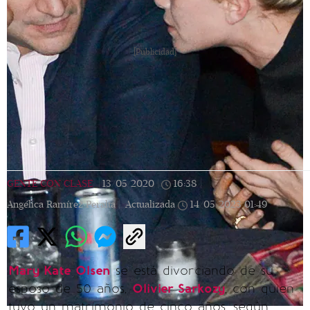
[Publicidad]
GENTE CON CLASE
|
13/05/2020
|
16:38
|
Angélica Ramírez Peralta |
Actualizada
14/05/2023
01:49
Mary Kate Olsen
se está divorciando de su
esposo de 50 años,
Olivier Sarkozy
, con quien
tuvo un matrimonio de cinco años, según