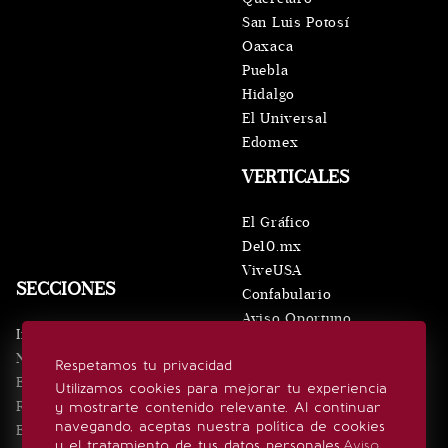
San Luis Potosí
Oaxaca
Puebla
Hidalgo
El Universal
Edomex
VERTICALES
El Gráfico
De10.mx
ViveUSA
SECCIONES
Confabulario
Aviso Oportuno
Inicio
Obituarios
Noticias
Respetamos tu privacidad
Consultas
Eventos
Utilizamos cookies para mejorar tu experiencia
Realeza
y mostrarte contenido relevante. Al continuar
SÍGUENOS
navegando, aceptas nuestra política de cookies
Estilo de vida
y el tratamiento de tus datos personales.
Aviso