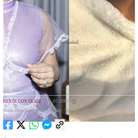
[Publicidad]
GENTE CON CLASE
|
04/07/2019
|
15:51
|
Redacción Clase |
Actualizada
14/05/2023
02:07