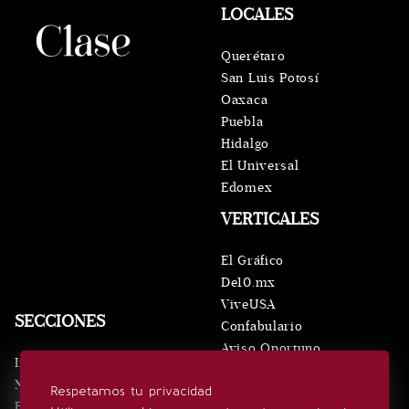
LOCALES
Querétaro
San Luis Potosí
Oaxaca
Puebla
Hidalgo
El Universal
Edomex
VERTICALES
El Gráfico
De10.mx
ViveUSA
SECCIONES
Confabulario
Aviso Oportuno
Inicio
Obituarios
Noticias
Respetamos tu privacidad
Consultas
Eventos