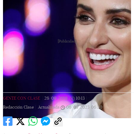
[Publicidad]
GENTE CON CLASE
|
28/09/2019
|
10:13
|
Redacción Clase |
Actualizada
06/05/2023
06:30