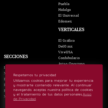
Puebla
Hidalgo
El Universal
Edomex
VERTICALES
El Gráfico
De10.mx
ViveUSA
SECCIONES
Confabulario
Aviso Oportuno
Inicio
Obituarios
Noticias
Respetamos tu privacidad
Consultas
Eventos
Utilizamos cookies para mejorar tu experiencia
Realeza
y mostrarte contenido relevante. Al continuar
SÍGUENOS
navegando, aceptas nuestra política de cookies
Estilo de vida
y el tratamiento de tus datos personales.
Aviso
Minuto x Minuto
de Privacidad
.