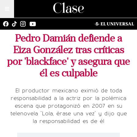
Pedro Damián defiende a
Eiza González tras críticas
por 'blackface' y asegura que
él es culpable
El productor mexicano eximió de toda
responsabilidad a la actriz por la polémica
escena que protagonizó en 2007 en su
telenovela "Lola, érase una vez" y dijo que
la responsabilidad es de él