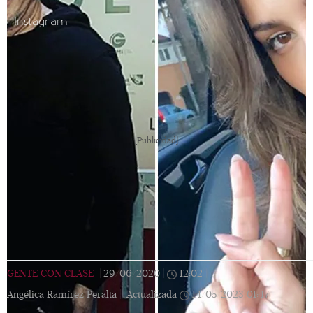
Instagram
[Publicidad]
GENTE CON CLASE
|
29/06/2020
|
12:02
|
Angélica Ramírez Peralta |
Actualizada
14/05/2023
01:47