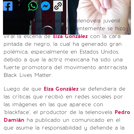
En el 2007 salió al aire la telenovela juvenil
"Lola, érase una vez" y recientemente se hizo
viral la escena de
Eiza González
con la cara
pintada de negro, la cual ha generado gran
polémica, especialmente en Estados Unidos,
debido a que la actriz mexicana ha sido una
fuerte promotora del movimiento antirracista
Black Lives Matter.
Luego de que
Eiza González
se defendiera de
las críticas que recibió en redes sociales por
las imágenes en las que aparece con
'blackface', el productor de la telenovela
Pedro
Damián
ha publicado un comunicado en el
que asume la responsabilidad y defiende a la