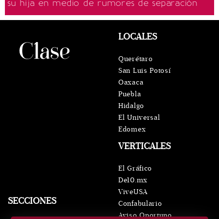
su hija en medio de rumores de separación
LOCALES
Querétaro
San Luis Potosí
Oaxaca
Puebla
Hidalgo
El Universal
Edomex
VERTICALES
El Gráfico
De10.mx
ViveUSA
SECCIONES
Confabulario
Aviso Oportuno