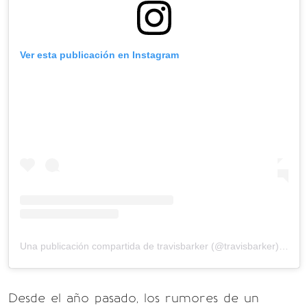
Ver esta publicación en Instagram
Una publicación compartida de travisbarker (@travisbarker)
el
22 
Desde el año pasado, los rumores de un