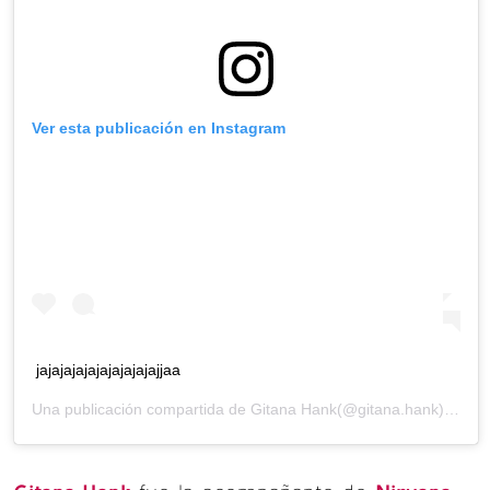
Ver esta publicación en Instagram
jajajajajajajajajajajjaa
Una publicación compartida de
Gitana Hank
(@gitana.hank) el
19 