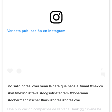
Ver esta publicación en Instagram
no salió horse lover vean la cara que hace al finaal #mexico
#visitmexico #travel #dogsofinstagram #doberman
#dobermanpinscher #mini #horse #horselove
Una publicación compartida de
Nirvana Hank
(@nirvana.hank) el