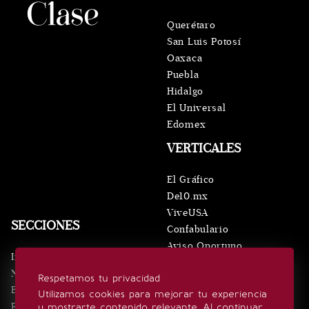
Querétaro
San Luis Potosí
Oaxaca
Puebla
Hidalgo
El Universal
Edomex
VERTICALES
El Gráfico
De10.mx
ViveUSA
SECCIONES
Confabulario
Aviso Oportuno
Inicio
Obituarios
Noticias
Respetamos tu privacidad
Consultas
Eventos
Utilizamos cookies para mejorar tu experiencia
Realeza
y mostrarte contenido relevante. Al continuar