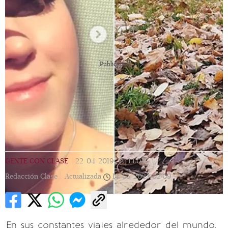
[Publicidad]
GENTE CON CLASE
|
22/04/2019
|
14:05
|
Redacción Clase |
Actualizada
14/05/2023
02:09
En sus constantes viajes alrededor del mundo,