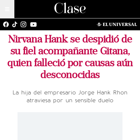
Nirvana Hank se despidió de
su fiel acompañante Gitana,
quien falleció por causas aún
desconocidas
La hija del empresario Jorge Hank Rhon
atraviesa por un sensible duelo