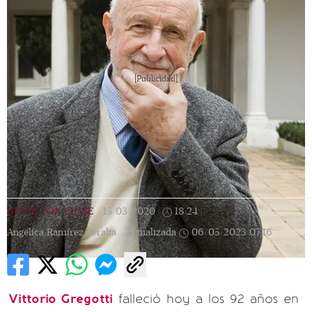
[Publicidad]
GENTE CON CLASE
|
15/03/2020
|
18:24
|
Angélica Ramírez Peralta |
Actualizada
06/05/2023
07:16
Vittorio Gregotti
falleció hoy a los 92 años en