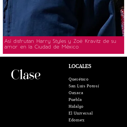
Así disfrutan Harry Styles y Zoë Kravitz de su
amor en la Ciudad de México
LOCALES
Querétaro
San Luis Potosí
Oaxaca
Puebla
Hidalgo
El Universal
Edomex