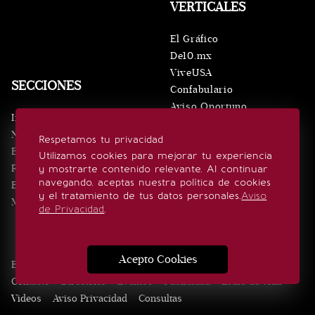
VERTICALES
El Gráfico
De10.mx
ViveUSA
SECCIONES
Confabulario
Aviso Oportuno
Inicio
Obituarios
Noticias
Respetamos tu privacidad
Consultas
Eventos
Utilizamos cookies para mejorar tu experiencia
Realeza
y mostrarte contenido relevante. Al continuar
SÍGUENOS
navegando, aceptas nuestra política de cookies
Estilo de vida
y el tratamiento de tus datos personales.
Aviso
Minuto x Minuto
de Privacidad
.
Acepto Cookies
Edición Impresa
Noticias
Quiénes somos
Realeza
Contacto
Directorio
Eventos
Publicidad
Estilo de vida
Videos
Aviso Privacidad
Consultas