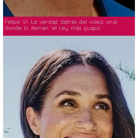
Felipe VI: La verdad detrás del video viral
donde lo llaman "el rey más guapo"