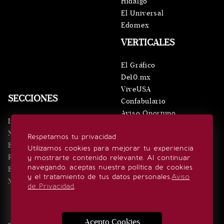
Hidalgo
El Universal
Edomex
VERTICALES
El Gráfico
De10.mx
ViveUSA
SECCIONES
Confabulario
Aviso Oportuno
Inicio
Obituarios
Noticias
Respetamos tu privacidad
Consultas
Eventos
Utilizamos cookies para mejorar tu experiencia
Realeza
y mostrarte contenido relevante. Al continuar
SÍGUENOS
navegando, aceptas nuestra política de cookies
Estilo de vida
y el tratamiento de tus datos personales.
Aviso
Minuto x Minuto
de Privacidad
.
Acepto Cookies