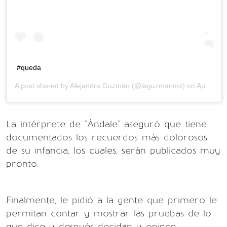
#queda
A post shared by
Alejandra Guzmán
(@laguzmanmx) on
Apr 16, 2020 at 1:56pm PDT
La intérprete de "Ándale" aseguró que tiene
documentados los recuerdos más dolorosos
de su infancia, los cuales, serán publicados muy
pronto.
Finalmente, le pidió a la gente que primero le
permitan contar y mostrar las pruebas de lo
que dice y después decidan y opinen.