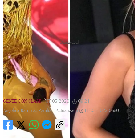
[Publicidad]
GENTE CON CLASE
|
07/05/2020
|
09:24
|
Angélica Ramírez Peralta |
Actualizada
14/05/2023
01:50