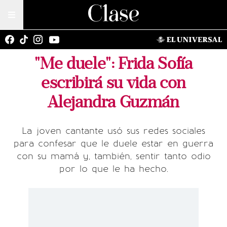
"Me duele": Frida Sofía
escribirá su vida con
Alejandra Guzmán
La joven cantante usó sus redes sociales
para confesar que le duele estar en guerra
con su mamá y, también, sentir tanto odio
por lo que le ha hecho.