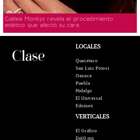
Galilea Montijo revela el procedimiento
estético que afectó su cara
LOCALES
Querétaro
San Luis Potosí
Oaxaca
Puebla
Hidalgo
El Universal
Edomex
VERTICALES
El Gráfico
De10.mx