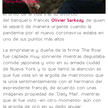
Mary-Kate Olsen
, una de las gemelas más
famosas del mundo, parece estar recobrando
el brillo de la vida tras su divorcio
del banquero francés
Olivier Sarkozy
, de quien
se separó de manera urgente cuando la
pandemia por el nuevo coronavirus estaba en
uno de sus puntos más altos.
La empresaria y dueña de la firma 'The Row'
fue captada muy sonriente mientras degustaba
comida japonesa y vino en su amada ciudad
de Nueva York y lo que llamó la atención es
que fue vista sin la argolla de matrimonio que
la unía sentimentalmente con el hermano del
expresidente francés, de acuerdo con unas
imágenes propiedad de "Daily Mail", mientras
que él fue visto -en otro momento- aún con
la argolla de oro en su dedo anular.