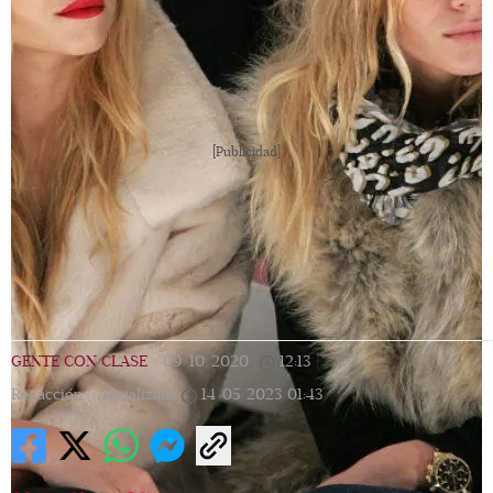
[Publicidad]
GENTE CON CLASE
|
09/10/2020
|
12:13
|
Redacción |
Actualizada
14/05/2023
01:43