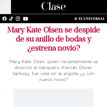
Mary Kate Olsen se despide
de su anillo de bodas y
¿estrena novio?
Mary-Kate Olsen, quien recientemente se
divorció el banquero francés Olivier
Sarkozy, fue vista sin la argolla ¿y con
nuevo novio?