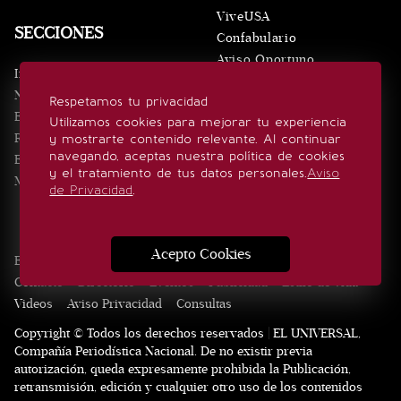
ViveUSA
SECCIONES
Confabulario
Aviso Oportuno
Inicio
Obituarios
Noticias
Respetamos tu privacidad
Consultas
Eventos
Utilizamos cookies para mejorar tu experiencia
Realeza
y mostrarte contenido relevante. Al continuar
SÍGUENOS
navegando, aceptas nuestra política de cookies
Estilo de vida
y el tratamiento de tus datos personales.
Aviso
Minuto x Minuto
de Privacidad
.
Acepto Cookies
Edición Impresa
Noticias
Quiénes somos
Realeza
Contacto
Directorio
Eventos
Publicidad
Estilo de vida
Videos
Aviso Privacidad
Consultas
Copyright © Todos los derechos reservados | EL UNIVERSAL,
Compañía Periodística Nacional. De no existir previa
autorización, queda expresamente prohibida la Publicación,
retransmisión, edición y cualquier otro uso de los contenidos