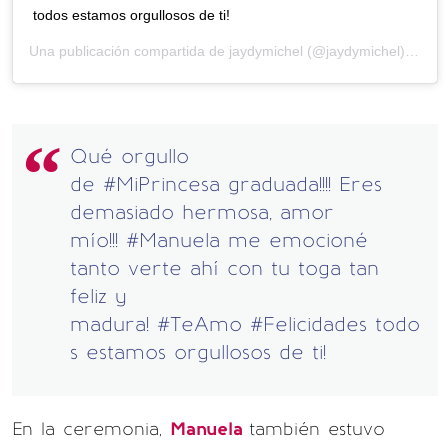
todos estamos orgullosos de ti!
Una publicación compartida de
jaydymichel
(@jaydymichel) el
21 
Qué orgullo
de #MiPrincesa graduada!!!! Eres
demasiado hermosa, amor
mío!!! #Manuela me emocioné
tanto verte ahí con tu toga tan
feliz y
madura! #TeAmo #Felicidades todo
s estamos orgullosos de ti!
En la ceremonia,
Manuela
también estuvo