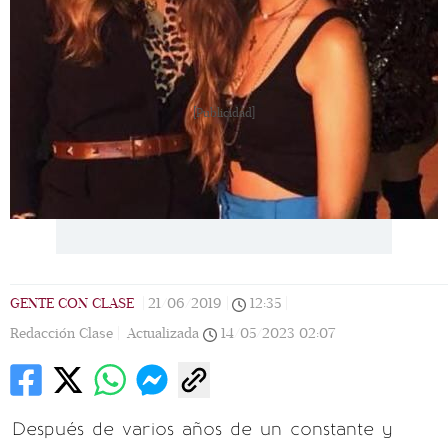
[Publicidad]
GENTE CON CLASE
|
21/06/2019
|
12:35
|
Redacción Clase |
Actualizada
14/05/2023
02:07
Después de varios años de un constante y