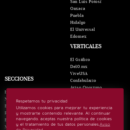
San Luis Potosí
Oaxaca
Puebla
Hidalgo
El Universal
Edomex
VERTICALES
El Gráfico
De10.mx
ViveUSA
SECCIONES
Confabulario
Aviso Oportuno
Inicio
Obituarios
Noticias
Respetamos tu privacidad
Consultas
Eventos
Utilizamos cookies para mejorar tu experiencia
Realeza
y mostrarte contenido relevante. Al continuar
SÍGUENOS
navegando, aceptas nuestra política de cookies
Estilo de vida
y el tratamiento de tus datos personales.
Aviso
Minuto x Minuto
de Privacidad
.