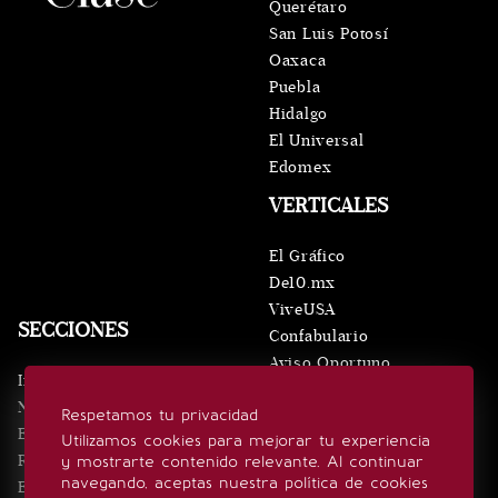
Querétaro
San Luis Potosí
Oaxaca
Puebla
Hidalgo
El Universal
Edomex
VERTICALES
El Gráfico
De10.mx
ViveUSA
SECCIONES
Confabulario
Aviso Oportuno
Inicio
Obituarios
Noticias
Respetamos tu privacidad
Consultas
Eventos
Utilizamos cookies para mejorar tu experiencia
Realeza
y mostrarte contenido relevante. Al continuar
SÍGUENOS
navegando, aceptas nuestra política de cookies
Estilo de vida