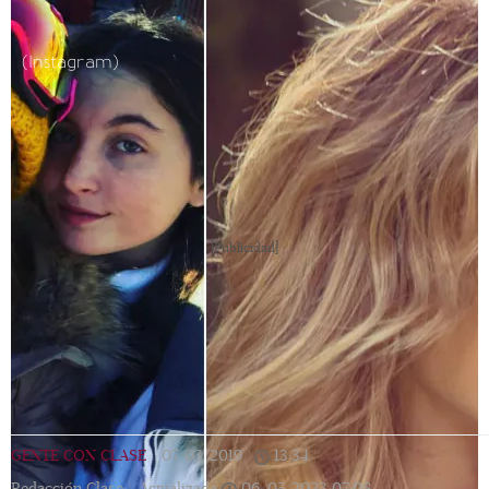
(Instagram)
[Publicidad]
GENTE CON CLASE
|
07/03/2019
|
13:34
|
Redacción Clase |
Actualizada
06/05/2023
07:08