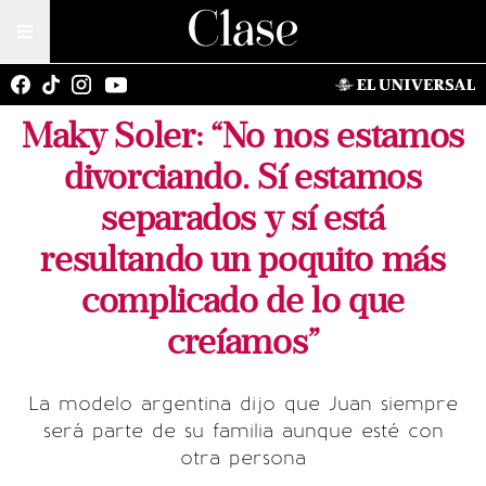
Maky Soler: “No nos estamos
divorciando. Sí estamos
separados y sí está
resultando un poquito más
complicado de lo que
creíamos”
La modelo argentina dijo que Juan siempre
será parte de su familia aunque esté con
otra persona