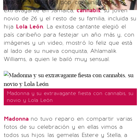
una digna reina del pop: con una fiesta
extravagante en Jamaica,
cannabis
, su joven
novio de 26 y el resto de su familia, incluida su
hija
Lola León
. La exitosa cantante elegió el
país caribeño para festejar un año más y, con
imágenes y un video, mostró lo feliz que está
al lado de su nueva conquista, Ahlamalik
Williams, a quien le bailó muy sensual.
Madonna y su extravagante fiesta con cannabis, su
novio y Lola León
Madonna
no tuvo reparo en compartir varias
fotos de su celebración y en ellas vimos a
todos sus hijos: las gemelas Estere y Stella, a