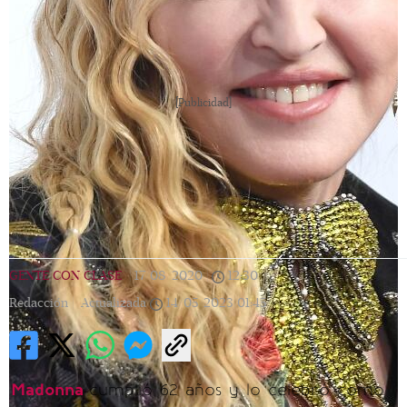
[Publicidad]
GENTE CON CLASE
|
17/08/2020
|
12:30
|
Redacción |
Actualizada
14/05/2023
01:45
Madonna
cumplió 62 años y lo celebró como