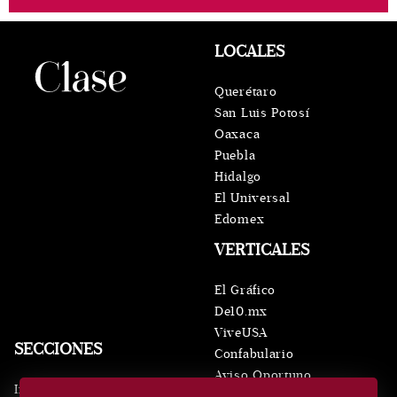
LOCALES
Querétaro
San Luis Potosí
Oaxaca
Puebla
Hidalgo
El Universal
Edomex
VERTICALES
El Gráfico
De10.mx
ViveUSA
SECCIONES
Confabulario
Aviso Oportuno
Inicio
Obituarios