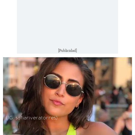
[Publicidad]
(IG: sofiariveratorres)