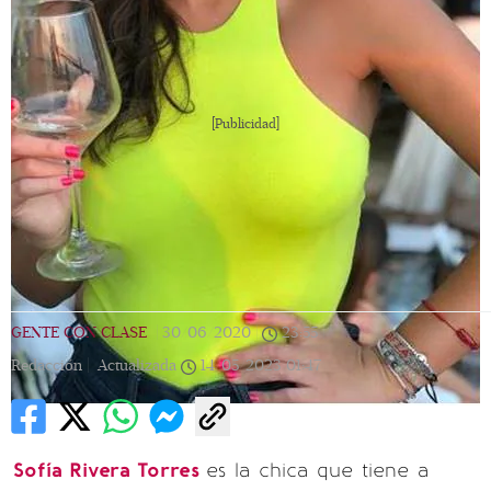
[Publicidad]
GENTE CON CLASE
|
30/06/2020
|
23:55
|
Redacción |
Actualizada
14/05/2023
01:47
Sofía Rivera Torres
es la chica que tiene a