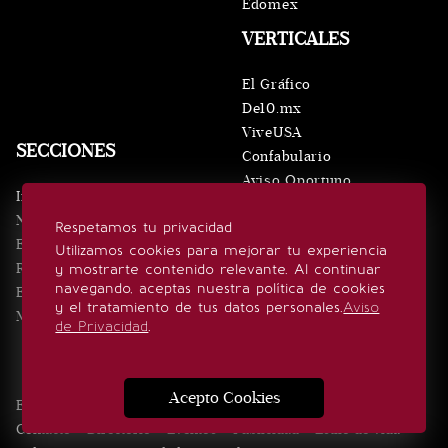
Edomex
VERTICALES
El Gráfico
De10.mx
ViveUSA
SECCIONES
Confabulario
Aviso Oportuno
Inicio
Obituarios
Noticias
Respetamos tu privacidad
Consultas
Eventos
Utilizamos cookies para mejorar tu experiencia
Realeza
y mostrarte contenido relevante. Al continuar
SÍGUENOS
navegando, aceptas nuestra política de cookies
Estilo de vida
y el tratamiento de tus datos personales.
Aviso
Minuto x Minuto
de Privacidad
.
Acepto Cookies
Edición Impresa
Noticias
Quiénes somos
Realeza
Contacto
Directorio
Eventos
Publicidad
Estilo de vida