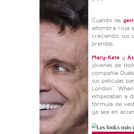
Cuando las
gem
alfombra roja e
creciendo, sus 
prendas.
Mary-Kate
y
As
jóvenes de Hol
compañía Duals
sus películas pa
London", "When 
empezaban a def
fórmula de vest
ya sea en acces