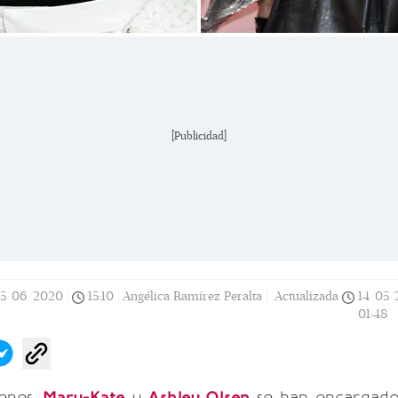
[Publicidad]
15/06/2020
|
15:10
|
Angélica Ramírez Peralta |
Actualizada
14/05/
01:48
enes,
Mary-Kate
y
Ashley Olsen
se han encargad