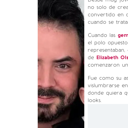
no solo de cre
convertido en d
cuando se trata 
Cuando las
gem
el polo opuesto
representaban, 
de
Elizabeth Ol
comenzaron una
Fue como su a
vislumbrarse en
donde quiera q
looks.