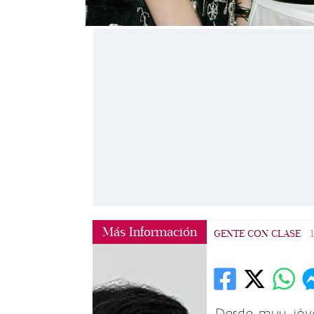
Más Información
GENTE CON CLASE
|
Desde muy jóv