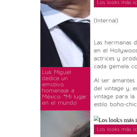
Los looks más i
(Internal)
Las hermanas 
en el Hollywo
actrices y prod
cada gemela con
Luis Miguel
dedica un
Al ser amantes
emotivo
del vintage y, 
homenaje a
vintage para la
México: “Mi lugar
en el mundo"
estilo boho-chic
Los looks más i