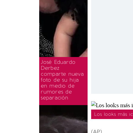
José Eduardo
Derbez
comparte nueva
foto de su hija
en medio de
rumores de
separación
Los looks más i
(AP)