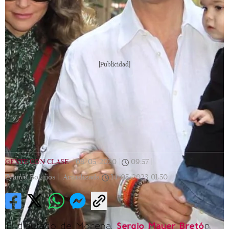
[Publicidad]
GENTE CON CLASE
|
08/05/2020
|
09:57
|
Zyanya Bolaños |
Actualizada
14/05/2023
01:50
El diputado de Morena,
Sergio Mayer Bretó
n,