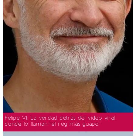
Felipe VI: La verdad detrás del video viral
donde lo llaman "el rey más guapo"