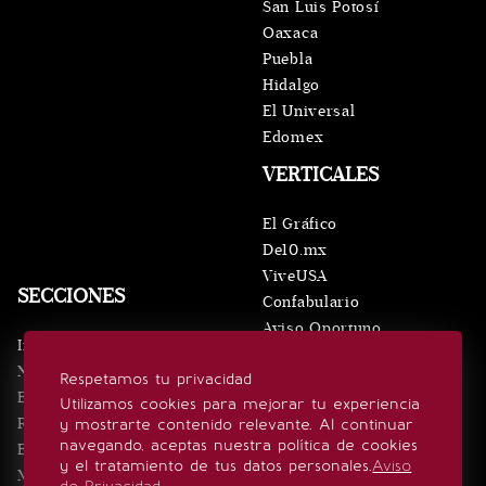
San Luis Potosí
Oaxaca
Puebla
Hidalgo
El Universal
Edomex
VERTICALES
El Gráfico
De10.mx
ViveUSA
SECCIONES
Confabulario
Aviso Oportuno
Inicio
Obituarios
Noticias
Respetamos tu privacidad
Consultas
Eventos
Utilizamos cookies para mejorar tu experiencia
Realeza
y mostrarte contenido relevante. Al continuar
SÍGUENOS
navegando, aceptas nuestra política de cookies
Estilo de vida
y el tratamiento de tus datos personales.
Aviso
Minuto x Minuto