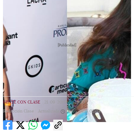
[Publicidad]
GENTE CON CLASE
|
21/09/2019
|
18:30
|
Redacción Clase |
Actualizada
14/05/2023
02:04