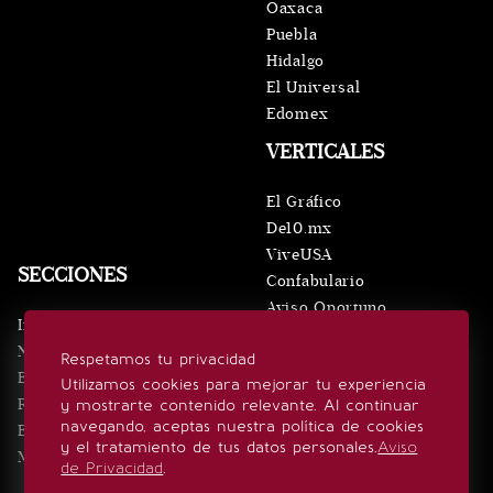
Oaxaca
Puebla
Hidalgo
El Universal
Edomex
VERTICALES
El Gráfico
De10.mx
ViveUSA
SECCIONES
Confabulario
Aviso Oportuno
Inicio
Obituarios
Noticias
Respetamos tu privacidad
Consultas
Eventos
Utilizamos cookies para mejorar tu experiencia
Realeza
y mostrarte contenido relevante. Al continuar
SÍGUENOS
navegando, aceptas nuestra política de cookies
Estilo de vida
y el tratamiento de tus datos personales.
Aviso
Minuto x Minuto
de Privacidad
.