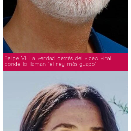
Felipe VI: La verdad detrás del video viral
donde lo llaman "el rey más guapo"