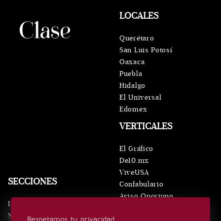
LOCALES
Querétaro
San Luis Potosí
Oaxaca
Puebla
Hidalgo
El Universal
Edomex
VERTICALES
El Gráfico
De10.mx
ViveUSA
SECCIONES
Confabulario
Aviso Oportuno
Inicio
Obituarios
Noticias
Respetamos tu privacidad
Consultas