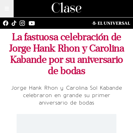
La fastuosa celebración de
Jorge Hank Rhon y Carolina
Kabande por su aniversario
de bodas
Jorge Hank Rhon y Carolina Sol Kabande
celebraron en grande su primer
aniversario de bodas