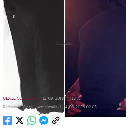
[Publicidad]
GENTE CON CLASE
|
12/09/2019
|
12:01
|
Redacción Clase |
Actualizada
14/05/2023
02:05