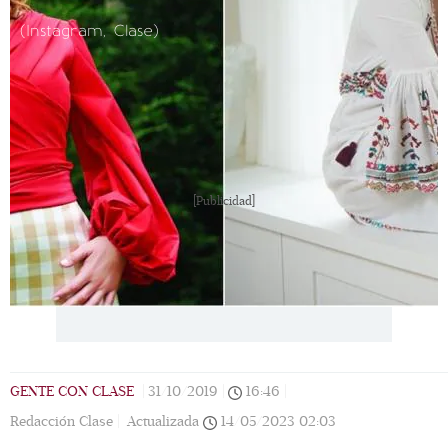
(Instagram, Clase)
[Publicidad]
GENTE CON CLASE
|
31/10/2019
|
16:46
|
Redacción Clase |
Actualizada
14/05/2023
02:03