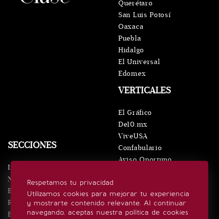
Querétaro
San Luis Potosí
Oaxaca
Puebla
Hidalgo
El Universal
Edomex
VERTICALES
El Gráfico
De10.mx
ViveUSA
SECCIONES
Confabulario
Aviso Oportuno
Inicio
Obituarios
Noticias
Respetamos tu privacidad
Consultas
Eventos
Utilizamos cookies para mejorar tu experiencia
Realeza
y mostrarte contenido relevante. Al continuar
SÍGUENOS
navegando, aceptas nuestra política de cookies
Estilo de vida