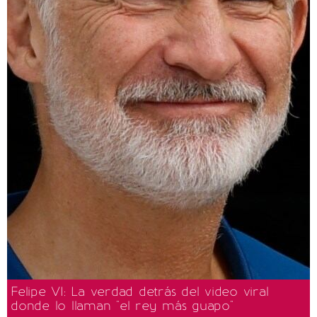
Felipe VI: La verdad detrás del video viral
donde lo llaman "el rey más guapo"