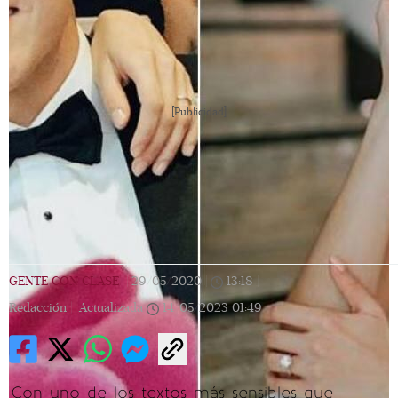
[Publicidad]
GENTE CON CLASE
|
29/05/2020
|
13:18
|
Redacción |
Actualizada
14/05/2023
01:49
Con uno de los textos más sensibles que