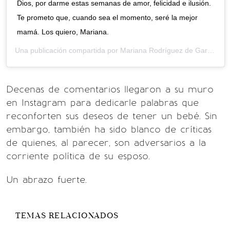
Dios, por darme estas semanas de amor, felicidad e ilusión.
Te prometo que, cuando sea el momento, seré la mejor
mamá. Los quiero, Mariana.
Una publicación compartida por
Mariana Rodríguez de García
(@m
Decenas de comentarios llegaron a su muro
en Instagram para dedicarle palabras que
reconforten sus deseos de tener un bebé. Sin
embargo, también ha sido blanco de críticas
de quienes, al parecer, son adversarios a la
corriente política de su esposo.
Un abrazo fuerte.
TEMAS RELACIONADOS