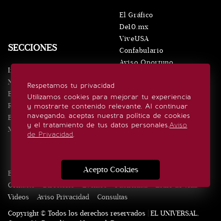
El Gráfico
De10.mx
ViveUSA
SECCIONES
Confabulario
Aviso Oportuno
Inicio
Obituarios
Noticias
Respetamos tu privacidad
Consultas
Eventos
Utilizamos cookies para mejorar tu experiencia
Realeza
y mostrarte contenido relevante. Al continuar
SÍGUENOS
navegando, aceptas nuestra política de cookies
Estilo de vida
y el tratamiento de tus datos personales.
Aviso
Minuto x Minuto
de Privacidad
.
Acepto Cookies
Edición Impresa
Noticias
Quiénes somos
Realeza
Contacto
Directorio
Eventos
Publicidad
Estilo de vida
Videos
Aviso Privacidad
Consultas
Copyright © Todos los derechos reservados | EL UNIVERSAL,