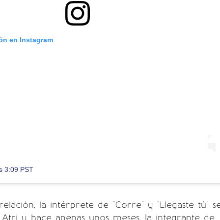
ión en Instagram
as 3:09 PST
elación, la intérprete de "Corre" y "Llegaste tú" s
Atri y hace apenas unos meses, la integrante de