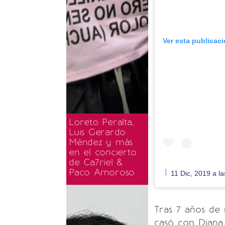
Ver esta publicac
Loreto Peralta,
Luis Gerardo
Méndez y más
en el concierto
de Ca7riel &
l
Paco Amoroso
11 Dic, 2019 a l
Tras 7 años de r
casó con Diana 