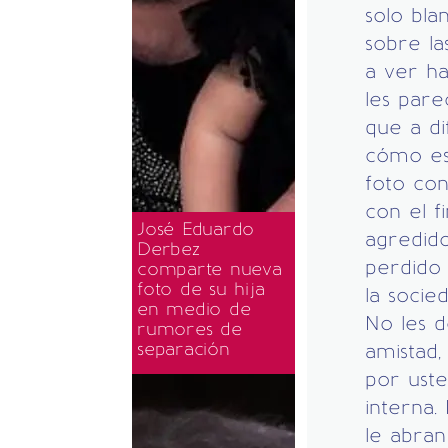
solo bla
sobre l
a ver ha
les pare
que a di
cómo es
foto con
con el fi
José Eduardo
agredido
Derbez
perdido
comparte nueva
foto de su hija
la socie
en medio de
No les d
rumores de
separación
amistad,
por uste
interna.
le abran