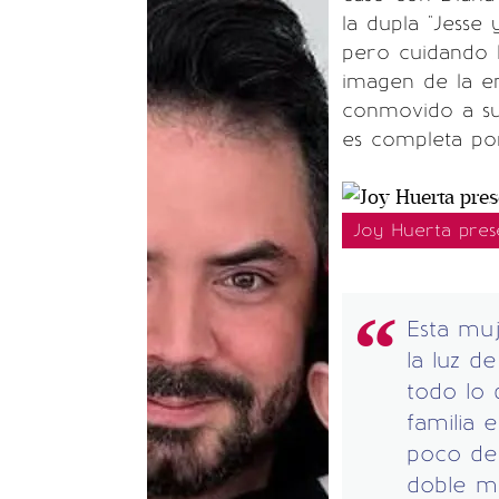
la dupla "Jesse
pero cuidando l
imagen de la e
conmovido a su
es completa por
Joy Huerta pres
Esta muj
la luz d
todo lo 
familia
poco de
doble m