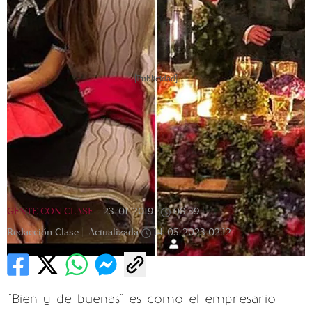
[Publicidad]
GENTE CON CLASE
|
23/01/2019
|
08:39
|
Redacción Clase |
Actualizada
14/05/2023
02:12
"Bien y de buenas" es como el empresario