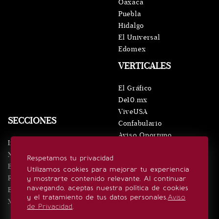
Oaxaca
Puebla
Hidalgo
El Universal
Edomex
VERTICALES
El Gráfico
De10.mx
ViveUSA
SECCIONES
Confabulario
Aviso Oportuno
Inicio
Obituarios
Noticias
Respetamos tu privacidad
Consultas
Eventos
Utilizamos cookies para mejorar tu experiencia
Realeza
y mostrarte contenido relevante. Al continuar
SÍGUENOS
navegando, aceptas nuestra política de cookies
Estilo de vida
y el tratamiento de tus datos personales.
Aviso
Minuto x Minuto
de Privacidad
.