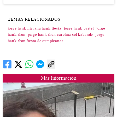
TEMAS RELACIONADOS
jorge hank nirvana hank fiesta
jorge hank pastel
jorge
hank rhon
jorge hank rhon carolina sol kabande
jorge
hank rhon fiesta de cumpleaños
Más Información