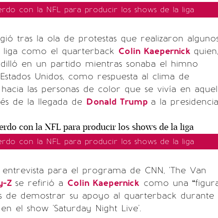
rdo con la NFL para producir los shows de la liga
gió tras la ola de protestas que realizaron alguno
a liga como el quarterback
Colin Kaepernick
quien
odilló en un partido mientras sonaba el himno
 Estados Unidos, como respuesta al clima de
hacia las personas de color que se vivía en aquel
és de la llegada de
Donald Trump
a la presidencia
rdo con la NFL para producir los shows de la liga
a entrevista para el programa de CNN, 'The Van
y-Z
se refirió a
Colin Kaepernick
como una “figur
ás de demostrar su apoyo al quarterback durante
en el show 'Saturday Night Live'.