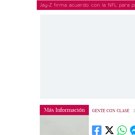
Jay-Z firma acuerdo con la NFL para pr
Más Información
GENTE CON CLASE
|