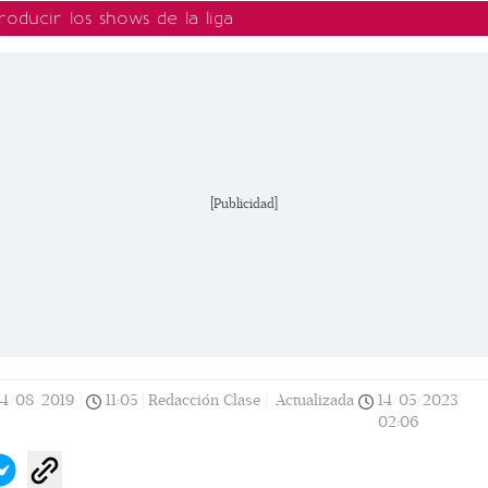
oducir los shows de la liga
[Publicidad]
14/08/2019
|
11:05
|
Redacción Clase |
Actualizada
14/05/2023
02:06