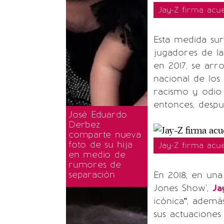
Jay-Z firma acue
Esta medida sur
jugadores de l
en 2017, se arr
nacional de los
racismo y odio 
entonces, despu
José Eduardo
Derbez
comparte nueva
foto de su hija
Jay-Z firma acue
en medio de
rumores de
separación
En 2018, en un
Jones Show',
Ja
icónica”, adem
sus actuaciones 