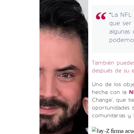
“La NFL 
que ser 
algunas 
podemos
También puedes 
después de su
Uno de los obj
hecha con la
N
Change', que ti
oportunidades a
comunitarias y l