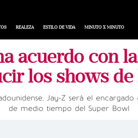
TOS
REALEZA
ESTILO DE VIDA
MINUTO X MINUTO
ma acuerdo con l
cir los shows de l
adounidense, Jay-Z será el encargado
de medio tiempo del Super Bowl