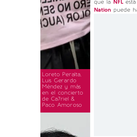
que la
NFL
est
Nation
puede ha
Loreto Peralta,
Luis Gerardo
Méndez y más
en el concierto
de Ca7riel &
Paco Amoroso