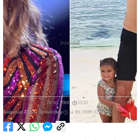
[Publicidad]
GENTE CON CLASE
|
29/10/2019
|
13:32
|
Redacción Clase |
Actualizada
14/05/2023
02:03