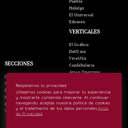
Puebla
Hidalgo
El Universal
Edomex
VERTICALES
El Gráfico
De10.mx
ViveUSA
SECCIONES
Confabulario
Aviso Oportuno
Inicio
Obituarios
Noticias
Respetamos tu privacidad
Consultas
Eventos
Utilizamos cookies para mejorar tu experiencia
Realeza
y mostrarte contenido relevante. Al continuar
SÍGUENOS
navegando, aceptas nuestra política de cookies
Estilo de vida
y el tratamiento de tus datos personales.
Aviso
Minuto x Minuto
de Privacidad
.