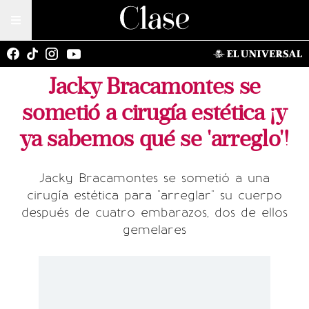
Jacky Bracamontes se
sometió a cirugía estética ¡y
ya sabemos qué se 'arreglo'!
Jacky Bracamontes se sometió a una
cirugía estética para "arreglar" su cuerpo
después de cuatro embarazos, dos de ellos
gemelares