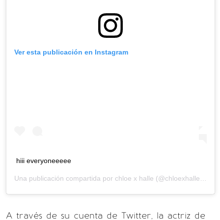
Ver esta publicación en Instagram
hiii everyoneeeee
Una publicación compartida por
chloe x halle
(@chloexhalle) el
11
A través de su cuenta de Twitter, la actriz de