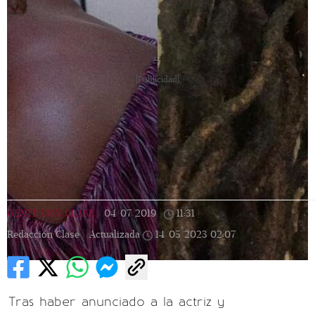
[Publicidad]
GENTE CON CLASE
|
04/07/2019
|
11:31
|
Redacción Clase |
Actualizada
14/05/2023
02:07
Tras haber anunciado a la actriz y