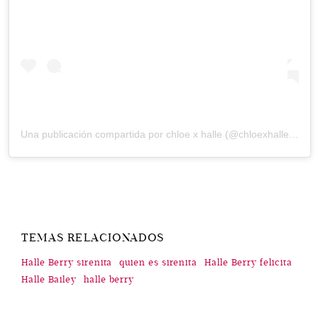
Una publicación compartida por
chloe x halle
(@chloexhalle) el
27
TEMAS RELACIONADOS
Halle Berry sirenita
quien es sirenita
Halle Berry felicita
Halle Bailey
halle berry