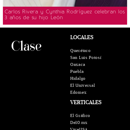
Carlos Rivera y Cynthia Rodríguez celebran los
3 años de su hijo León
LOCALES
Querétaro
San Luis Potosí
Oaxaca
Puebla
Hidalgo
El Universal
Edomex
VERTICALES
El Gráfico
De10.mx
ViveUSA