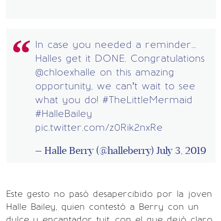
In case you needed a reminder...
Halles get it DONE. Congratulations
@chloexhalle
on this amazing
opportunity, we can’t wait to see
what you do!
#TheLittleMermaid
#HalleBailey
pic.twitter.com/z0Rik2nxRe
— Halle Berry (@halleberry)
July 3, 2019
Este gesto no pasó desapercibido por la joven
Halle Bailey, quien contestó a Berry con un
dulce y encantador tuit, con el que dejó claro