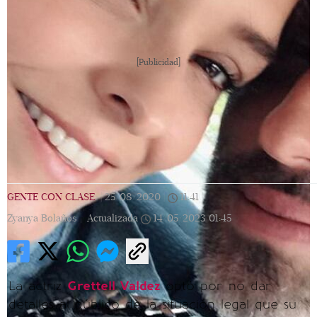
[Publicidad]
GENTE CON CLASE
|
25/08/2020
|
11:41
|
Zyanya Bolaños |
Actualizada
14/05/2023
01:45
La actriz
Grettell Valdez
optó por no dar
detalles al público de la situación legal que su