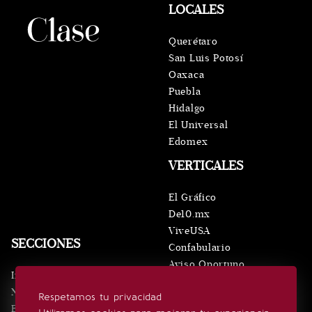
LOCALES
Querétaro
San Luis Potosí
Oaxaca
Puebla
Hidalgo
El Universal
Edomex
VERTICALES
El Gráfico
De10.mx
ViveUSA
SECCIONES
Confabulario
Aviso Oportuno
Inicio
Obituarios
Noticias
Respetamos tu privacidad
Consultas
Eventos