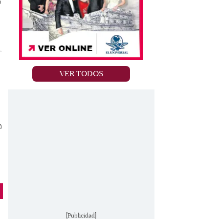
o
r
VER TODOS
a
[Publicidad]