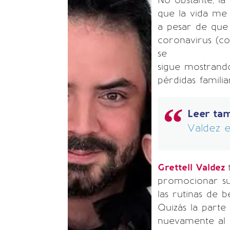
No obstante, la
que la vida me r
a pesar de que
coronavirus (com
se
sigue mostrando
pérdidas famili
Leer ta
Valdez e
Grettell Valdez
promocionar su
las rutinas de 
Quizás la parte 
nuevamente al 