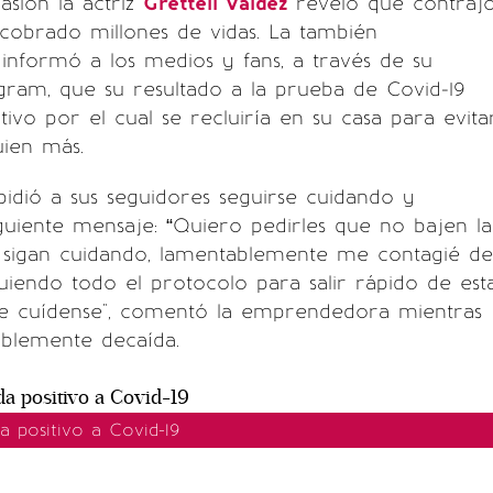
asión la actriz
Grettell Valdez
reveló que contraj
cobrado millones de vidas. La también
nformó a los medios y fans, a través de su
gram, que su resultado a la prueba de Covid-19
tivo por el cual se recluiría en su casa para evita
uien más.
pidió a sus seguidores seguirse cuidando y
guiente mensaje: “Quiero pedirles que no bajen la
e sigan cuidando, lamentablemente me contagié de
guiendo todo el protocolo para salir rápido de est
que cuídense", comentó la emprendedora mientras
iblemente decaída.
da positivo a Covid-19