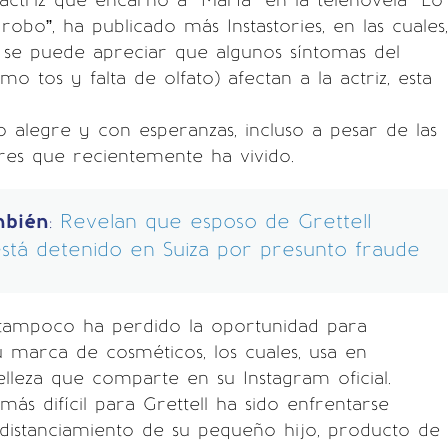
 actriz que encarnó a “María” en la telenovela “Lo
obo”, ha publicado más Instastories, en las cuales,
 se puede apreciar que algunos síntomas del
o tos y falta de olfato) afectan a la actriz, esta
 alegre y con esperanzas, incluso a pesar de las
ares que recientemente ha vivido.
mbién
:
Revelan que esposo de Grettell
stá detenido en Suiza por presunto fraude
tampoco ha perdido la oportunidad para
 marca de cosméticos, los cuales, usa en
belleza que comparte en su Instagram oficial.
más difícil para Grettell ha sido enfrentarse
distanciamiento de su pequeño hijo, producto de