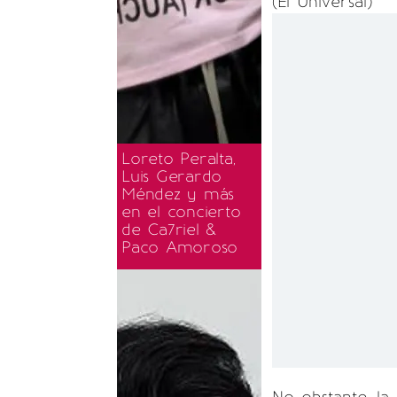
(El Universal)
Loreto Peralta,
Luis Gerardo
Méndez y más
en el concierto
de Ca7riel &
Paco Amoroso