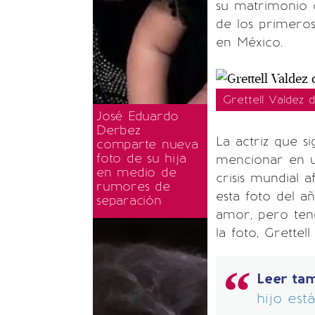
su matrimonio c
de los primeros
en México.
Grettell Valdez 
José Eduardo
Derbez
La actriz que s
comparte nueva
foto de su hija
mencionar en u
en medio de
crisis mundial a
rumores de
esta foto del a
separación
amor, pero ten
la foto, Grette
Leer ta
hijo est