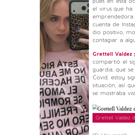
pues en esta oc
el virus
que ha 
emprendedora i
cuenta de Insta
dio positivo, mo
contagiar a alg
Grettell Valdez
compartió el si
guardia, que s
Covid, estoy si
situación, así 
se mostraba vis
Grettell Valdez 