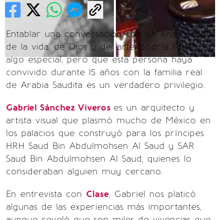
Entablar una conversación con un enamorado
de la vida, de Dios y del arte, podría sonar
algo especial, pero que esta persona haya
convivido durante 15 años con la familia real
de Arabia Saudita es un verdadero privilegio.
Gabriel Sánchez Viveros
es un arquitecto y
artista visual que plasmó mucho de México en
los palacios que construyó para los príncipes
HRH Saud Bin Abdulmohsen Al Saud y SAR
Saud Bin Abdulmohsen Al Saud, quienes lo
consideraban alguien muy cercano.
En entrevista con
Clase
, Gabriel nos platicó
algunas de las experiencias más importantes,
aunque reveló que son miles de vivencias que