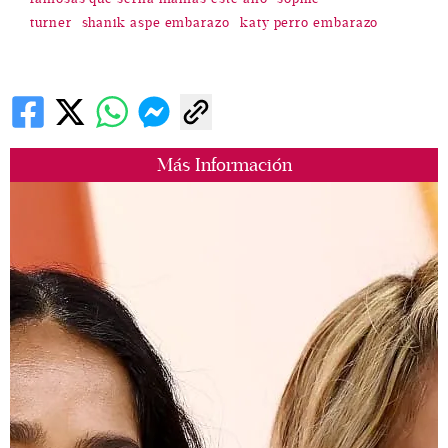
turner
shanik aspe embarazo
katy perro embarazo
Más Información