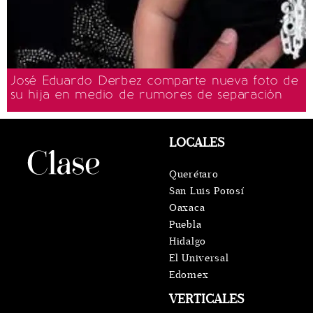
José Eduardo Derbez comparte nueva foto de
su hija en medio de rumores de separación
LOCALES
Querétaro
San Luis Potosí
Oaxaca
Puebla
Hidalgo
El Universal
Edomex
VERTICALES