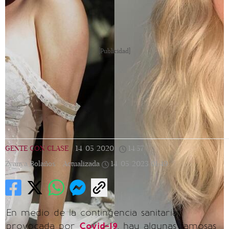
[Publicidad]
GENTE CON CLASE
|
14/05/2020
|
14:57
|
Zyanya Bolaños |
Actualizada
14/05/2023
01:49
En medio de la contingencia sanitaria
provocada por
Covid-19
, hay algunas famosas