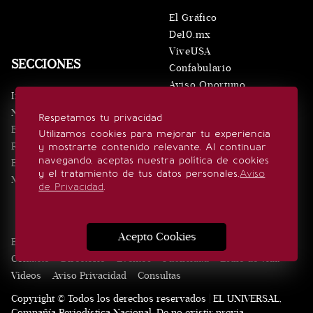
El Gráfico
De10.mx
ViveUSA
SECCIONES
Confabulario
Aviso Oportuno
Inicio
Obituarios
Noticias
Respetamos tu privacidad
Consultas
Eventos
Utilizamos cookies para mejorar tu experiencia
Realeza
y mostrarte contenido relevante. Al continuar
SÍGUENOS
navegando, aceptas nuestra política de cookies
Estilo de vida
y el tratamiento de tus datos personales.
Aviso
Minuto x Minuto
de Privacidad
.
Acepto Cookies
Edición Impresa
Noticias
Quiénes somos
Realeza
Contacto
Directorio
Eventos
Publicidad
Estilo de vida
Videos
Aviso Privacidad
Consultas
Copyright © Todos los derechos reservados | EL UNIVERSAL,
Compañía Periodística Nacional. De no existir previa