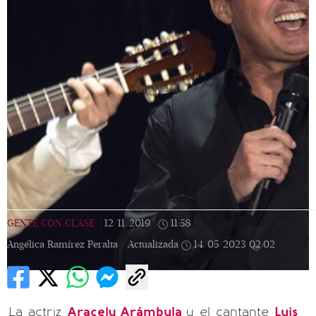
[Publicidad]
GENTE CON CLASE
|
12/11/2019
|
11:58
|
Angélica Ramírez Peralta |
Actualizada
14/05/2023
02:02
La actriz
Aracely Arámbula
y el cantante
Luis