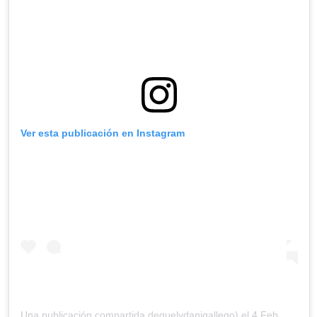
Ver esta publicación en Instagram
Una publicación compartida deguelydanigallego) el
4 Feb, 2019 a las 12:30 PST