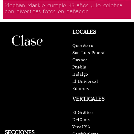
Meghan Markle cumple 45 años y lo celebra
con divertidas fotos en bañador
LOCALES
Querétaro
San Luis Potosí
Oaxaca
Puebla
Hidalgo
El Universal
Edomex
VERTICALES
El Gráfico
De10.mx
ViveUSA
SECCIONES