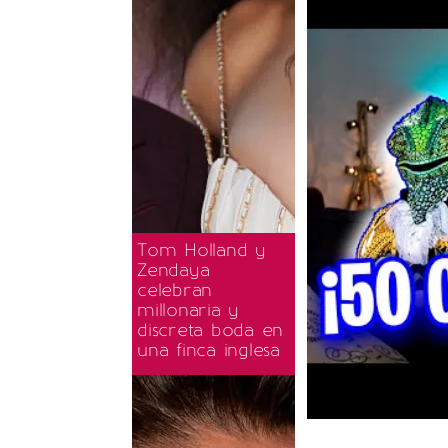
Tom Holland y
Zendaya
celebran
millonaria y
discreta boda en
una finca inglesa