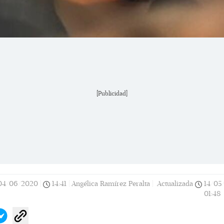
[Publicidad]
04/06/2020
|
14:41
|
Angélica Ramírez Peralta |
Actualizada
14/05
01:48