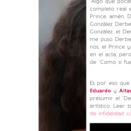
"Algo que poca
completo real 
Prince, amén. 
González Derbe
González, el De
me puso Derbez
nos, el Prince
en el acta, pero
de "Como si fue
Es por eso que
Eduardo
y
Aita
presumir el "
artístico.
Leer t
de infidelidad c