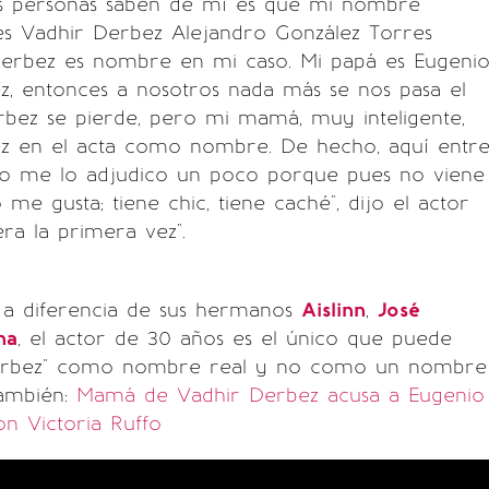
s personas saben de mí es que mi nombre
es Vadhir Derbez Alejandro González Torres
Derbez es nombre en mi caso. Mi papá es Eugeni
z, entonces a nosotros nada más se nos pasa el
rbez se pierde, pero mi mamá, muy inteligente,
 en el acta como nombre. De hecho, aquí entr
 yo me lo adjudico un poco porque pues no viene
 me gusta; tiene chic, tiene caché", dijo el actor
ra la primera vez".
 a diferencia de sus hermanos
Aislinn
,
José
na
, el actor de 30 años es el único que puede
Derbez" como nombre real y no como un nombre
ambién:
Mamá de Vadhir Derbez acusa a Eugenio
on Victoria Ruffo