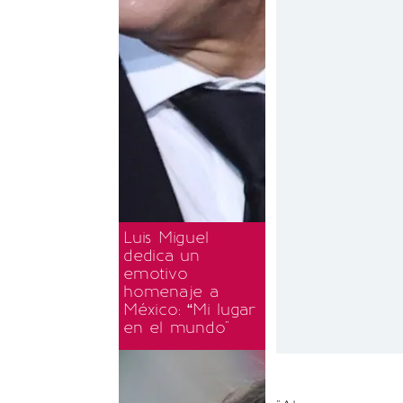
Luis Miguel
dedica un
emotivo
homenaje a
México: “Mi lugar
en el mundo"