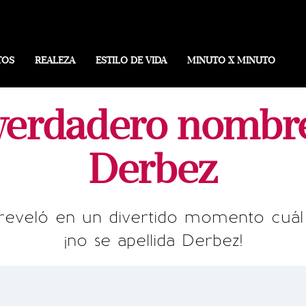
TOS
REALEZA
ESTILO DE VIDA
MINUTO X MINUTO
 verdadero nombr
Derbez
 reveló en un divertido momento cuá
¡no se apellida Derbez!