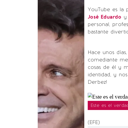
YouTube es la 
José Eduardo
personal, profes
bastante diverti
Hace unos días,
comediante mex
cosas de él y 
identidad, y no
Derbez!
Este es el verd
(EFE)